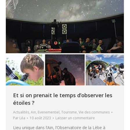
Et si on prenait le temps d’observer les
étoiles ?
Actualités
,
Ain
,
Evenementiel
,
Tourisme
,
Vie des communes
Par
Léa
10 août 2023
Laisser un commentaire
Lieu unique dans l’Ain, l’Observatoire de la Lèbe à