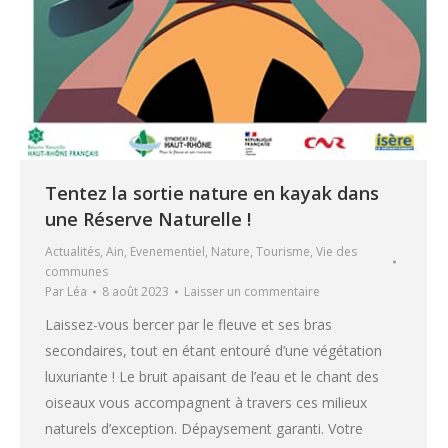
Tentez la sortie nature en kayak dans
une Réserve Naturelle !
Actualités
,
Ain
,
Evenementiel
,
Nature
,
Tourisme
,
Vie des
communes
Par
Léa
8 août 2023
Laisser un commentaire
Laissez-vous bercer par le fleuve et ses bras
secondaires, tout en étant entouré d’une végétation
luxuriante ! Le bruit apaisant de l’eau et le chant des
oiseaux vous accompagnent à travers ces milieux
naturels d’exception. Dépaysement garanti. Votre