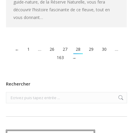
guide-nature, de la Réserve Naturelle, vous fera
découvrir l’histoire fascinante de ce fleuve, tout en
vous donnant…
←
1
…
26
27
28
29
30
…
163
→
Rechercher
Search: