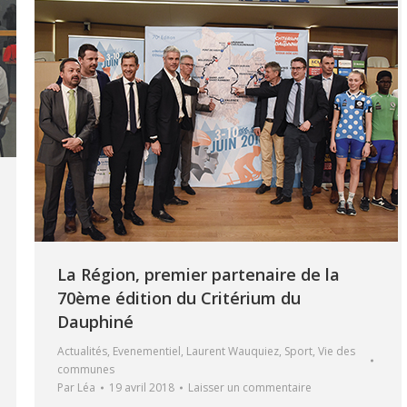
La Région, premier partenaire de la
70ème édition du Critérium du
Dauphiné
Actualités
,
Evenementiel
,
Laurent Wauquiez
,
Sport
,
Vie des
communes
Par
Léa
19 avril 2018
Laisser un commentaire