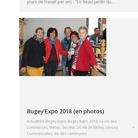
jours de travail par an) : “Le beau jardin du…
Bugey’Expo 2018 (en photos)
Actualités
,
Bugey Expo
,
Bugey Expo 2018
,
La vie des
commerces
,
Métier
,
Société
,
UCAB de Belley
,
Unions
Commerciales
,
Vie des communes