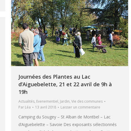
Journées des Plantes au Lac
d’Aiguebelette, 21 et 22 avril de 9h à
19h
Actualités
,
Evenementiel
,
Jardin
,
Vie des communes
Par
Léa
13 avril 2018
Laisser un commentaire
Camping du Sougey – St Alban de Montbel – Lac
d’Aiguebelette – Savoie Des exposants sélectionnés