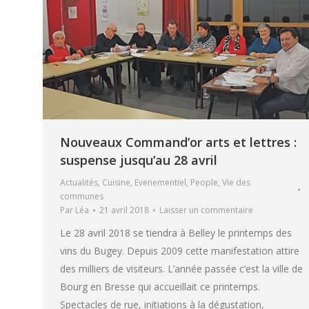
Nouveaux Command’or arts et lettres :
suspense jusqu’au 28 avril
Actualités
,
Cuisine
,
Evenementiel
,
People
,
Vie des
communes
Par
Léa
21 avril 2018
Laisser un commentaire
Le 28 avril 2018 se tiendra à Belley le printemps des
vins du Bugey. Depuis 2009 cette manifestation attire
des milliers de visiteurs. L’année passée c’est la ville de
Bourg en Bresse qui accueillait ce printemps.
Spectacles de rue, initiations à la dégustation,