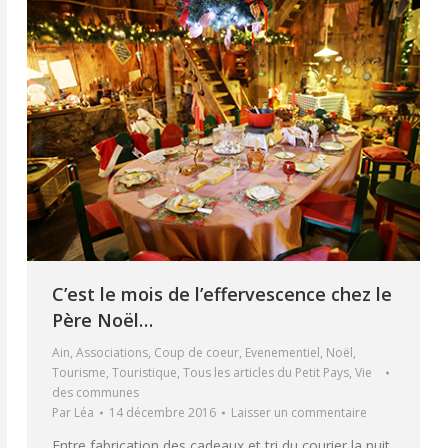
C’est le mois de l’effervescence chez le
Père Noël…
Ain
,
Associations
,
Coup de coeur
,
Evenementiel
,
Noël
,
Tourisme
,
Touristique
,
Tous les articles du Petit Pays
,
Vie
des communes
Par
Léa
14 décembre 2016
Laisser un commentaire
Entre fabrication des cadeaux et tri du courier la nuit,