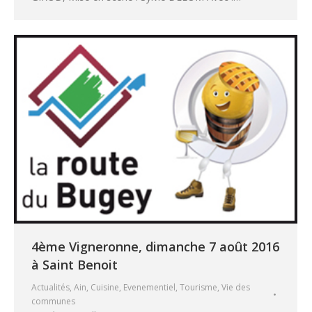
4ème Vigneronne, dimanche 7 août 2016
à Saint Benoit
Actualités
,
Ain
,
Cuisine
,
Evenementiel
,
Tourisme
,
Vie des
communes