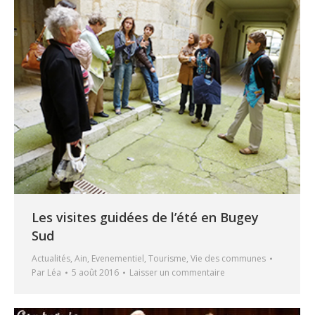
Les visites guidées de l’été en Bugey
Sud
Actualités
,
Ain
,
Evenementiel
,
Tourisme
,
Vie des communes
Par
Léa
5 août 2016
Laisser un commentaire