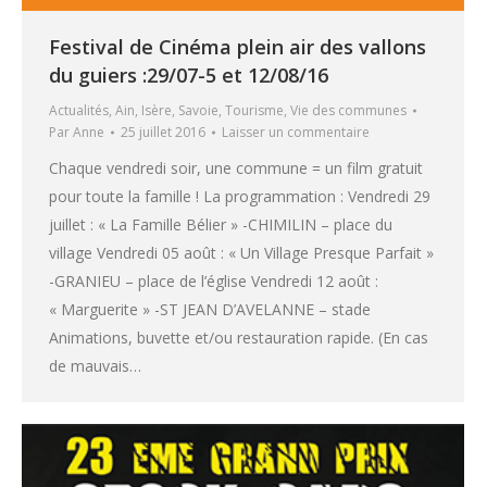
Festival de Cinéma plein air des vallons
du guiers :29/07-5 et 12/08/16
Actualités
,
Ain
,
Isère
,
Savoie
,
Tourisme
,
Vie des communes
Par
Anne
25 juillet 2016
Laisser un commentaire
Chaque vendredi soir, une commune = un film gratuit
pour toute la famille ! La programmation : Vendredi 29
juillet : « La Famille Bélier » -CHIMILIN – place du
village Vendredi 05 août : « Un Village Presque Parfait »
-GRANIEU – place de l’église Vendredi 12 août :
« Marguerite » -ST JEAN D’AVELANNE – stade
Animations, buvette et/ou restauration rapide. (En cas
de mauvais…