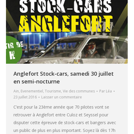
Anglefort Stock-cars, samedi 30 juillet
en semi-nocturne
Ain
,
Evenementiel
,
Tourisme
,
Vie des communes
Par
Léa
23 juillet 2016
Laisser un commentaire
C’est pour la 23ème année que 70 pilotes vont se
retrouver à Anglefort entre Culoz et Seyssel pour
disputer cette épreuve de stock-cars et bangers avec
un public de plus en plus important. Soyez là dès 17h