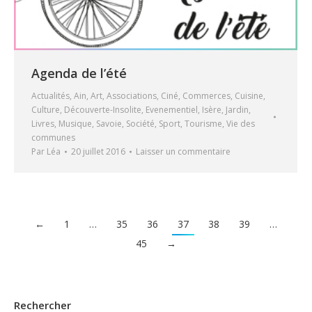
Agenda de l’été
Actualités
,
Ain
,
Art
,
Associations
,
Ciné
,
Commerces
,
Cuisine
,
Culture
,
Découverte-Insolite
,
Evenementiel
,
Isère
,
Jardin
,
Livres
,
Musique
,
Savoie
,
Société
,
Sport
,
Tourisme
,
Vie des
communes
Par
Léa
20 juillet 2016
Laisser un commentaire
←
1
…
35
36
37
38
39
…
45
→
Rechercher