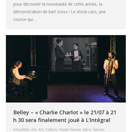
pour découvrir la nouveauté de cette année, la
démonstration de kart cross ! Le stock-cars, une
course qui…
Belley – « Charlie Charlot » le 21/07 à 21
h 30 sera finalement joué à L’Intégral
Actualités
,
Ain
,
Art
,
Culture
,
Haute-Savoie
,
Isère
,
Savoie
,