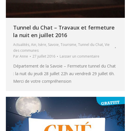
Tunnel du Chat – Travaux et fermeture
la nuit en juillet 2016
Actualités
,
Ain
,
Isère
,
Savoie
,
Tourisme
,
Tunnel du Chat
,
Vie
des communes
Par
Anne
27 juillet 2016
Laisser un commentaire
Département de la Savoie – Fermeture tunnel du Chat
: la nuit du jeudi 28 juillet 22h au vendredi 29 juillet 6h.
Merci de votre compréhension