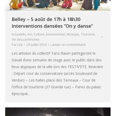
Belley – 5 août de 17h à 18h30
Interventions dansées “On y danse”
Actualités
,
Ain
,
Culture
,
Evenementiel
,
Musique
,
Tourisme
,
Vie des communes
Par
Léa
29 juillet 2016
Laisser un commentaire
Les artistes du collectif Tanz-Raum partegeront le
travail d’une semaine de stage avec le public dans des
lieux atypiques de la ville lors des FESTIV’ETE. Itinéraire
: Départ cour du conservatoire (accès boulevard de
Verdun) – Les halles place des Terreaux – Cour de
l’office de tourisme (37 Grande rue) – Parvis du palais
épiscopal…