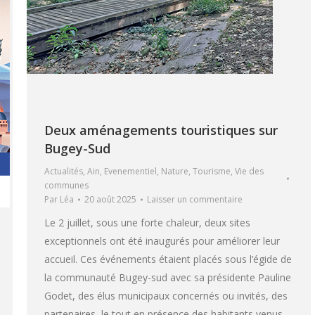
Deux aménagements touristiques sur
Bugey-Sud
Actualités
,
Ain
,
Evenementiel
,
Nature
,
Tourisme
,
Vie des
communes
Par
Léa
20 août 2025
Laisser un commentaire
Le 2 juillet, sous une forte chaleur, deux sites
exceptionnels ont été inaugurés pour améliorer leur
accueil. Ces événements étaient placés sous l’égide de
la communauté Bugey-sud avec sa présidente Pauline
Godet, des élus municipaux concernés ou invités, des
partenaires, le tout en présence des habitants venus