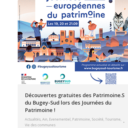
Découvertes gratuites des Patrimoine.S
du Bugey-Sud lors des Journées du
Patrimoine !
Actualités
,
Ain
,
Evenementiel
,
Patrimoine
,
Société
,
Tourisme
,
Vie des communes