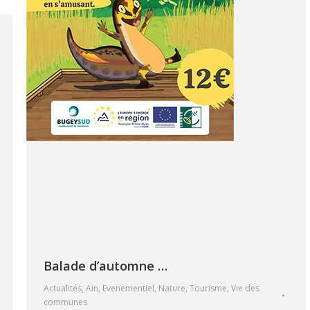
Balade d’automne …
Actualités
,
Ain
,
Evenementiel
,
Nature
,
Tourisme
,
Vie des
communes