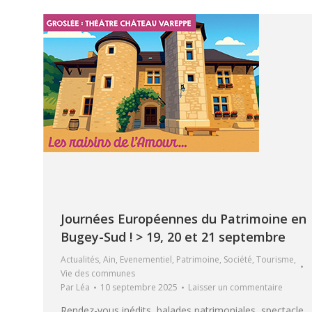
Journées Européennes du Patrimoine en
Bugey-Sud ! > 19, 20 et 21 septembre
Actualités
,
Ain
,
Evenementiel
,
Patrimoine
,
Société
,
Tourisme
,
Vie des communes
Par
Léa
10 septembre 2025
Laisser un commentaire
Rendez-vous inédits, balades patrimoniales, spectacle