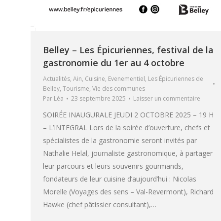
Belley – Les Épicuriennes, festival de la
gastronomie du 1er au 4 octobre
Actualités
,
Ain
,
Cuisine
,
Evenementiel
,
Les Épicuriennes de
Belley
,
Tourisme
,
Vie des communes
Par
Léa
23 septembre 2025
Laisser un commentaire
SOIRÉE INAUGURALE JEUDI 2 OCTOBRE 2025 – 19 H
– L’INTEGRAL Lors de la soirée d’ouverture, chefs et
spécialistes de la gastronomie seront invités par
Nathalie Helal, journaliste gastronomique, à partager
leur parcours et leurs souvenirs gourmands,
fondateurs de leur cuisine d’aujourd’hui : Nicolas
Morelle (Voyages des sens – Val-Revermont), Richard
Hawke (chef pâtissier consultant),…