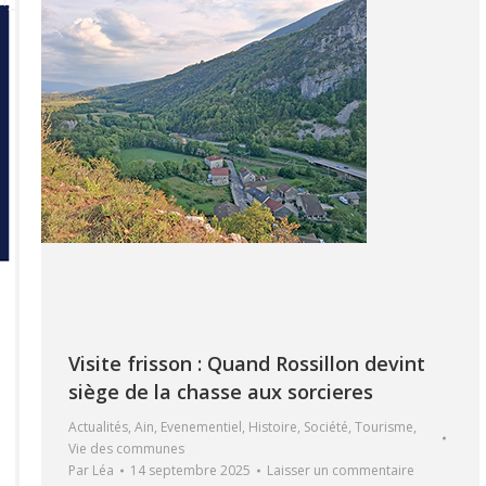
Visite frisson : Quand Rossillon devint
siège de la chasse aux sorcieres
Actualités
,
Ain
,
Evenementiel
,
Histoire
,
Société
,
Tourisme
,
Vie des communes
Par
Léa
14 septembre 2025
Laisser un commentaire