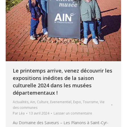
Le printemps arrive, venez découvrir les
expositions inédites de la saison
culturelle 2024 dans les musées
départementaux !
Actualités
,
Ain
,
Culture
,
Evenementiel
,
Expo
,
Tourisme
,
Vie
des communes
Par
Léa
13 avril 2024
Laisser un commentaire
Au Domaine des Saveurs – Les Planons à Saint-Cyr-