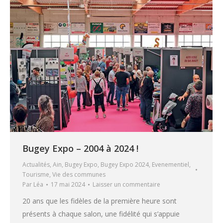
Bugey Expo – 2004 à 2024 !
Actualités
,
Ain
,
Bugey Expo
,
Bugey Expo 2024
,
Evenementiel
,
Tourisme
,
Vie des communes
Par
Léa
17 mai 2024
Laisser un commentaire
20 ans que les fidèles de la première heure sont
présents à chaque salon, une fidélité qui s’appuie