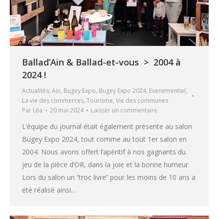
Ballad’Ain & Ballad-et-vous > 2004 à
2024 !
Actualités
,
Ain
,
Bugey Expo
,
Bugey Expo 2024
,
Evenementiel
,
La vie des commerces
,
Tourisme
,
Vie des communes
Par
Léa
20 mai 2024
Laisser un commentaire
L’équipe du journal était également présente au salon
Bugey Expo 2024, tout comme au tout 1er salon en
2004. Nous avons offert l’apéritif à nos gagnants du
jeu de la pièce d’OR, dans la joie et la bonne humeur.
Lors du salon un ‘‘troc livre’’ pour les moins de 10 ans a
été réalisé ainsi…