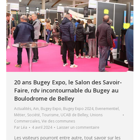
20 ans Bugey Expo, le Salon des Savoir-
Faire, rdv incontournable du Bugey au
Boulodrome de Belley
Actualités
,
Ain
,
Bugey Expo
,
Bugey Expo 2024
,
Evenementiel
,
Métier
,
Société
,
Tourisme
,
UCAB de Belley
,
Unions
Commerciales
,
Vie des communes
Par
Léa
4 avril 2024
Laisser un commentaire
Les visiteurs pourront entre autre, tout savoir sur les