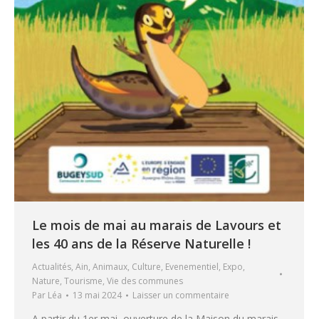
Le mois de mai au marais de Lavours et
les 40 ans de la Réserve Naturelle !
Actualités
,
Ain
,
Animaux
,
Culture
,
Evenementiel
,
Expo
,
Nature
,
Tourisme
,
Vie des communes
Par
Léa
13 mai 2024
Laisser un commentaire
A partir du 1er mai, ouverture de la Maison du marais