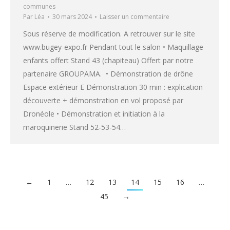
communes
Par
Léa
30 mars 2024
Laisser un commentaire
Sous réserve de modification. A retrouver sur le site
www.bugey-expo.fr Pendant tout le salon • Maquillage
enfants offert Stand 43 (chapiteau) Offert par notre
partenaire GROUPAMA. • Démonstration de drône
Espace extérieur E Démonstration 30 min : explication
découverte + démonstration en vol proposé par
Dronéole • Démonstration et initiation à la
maroquinerie Stand 52-53-54…
←
1
…
12
13
14
15
16
…
45
→