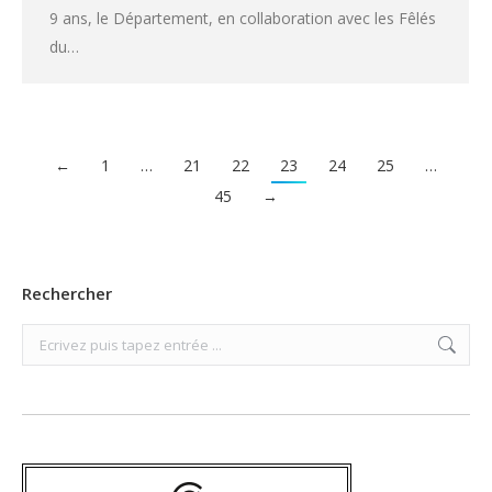
9 ans, le Département, en collaboration avec les Fêlés
du…
←
1
…
21
22
23
24
25
…
45
→
Rechercher
Search: