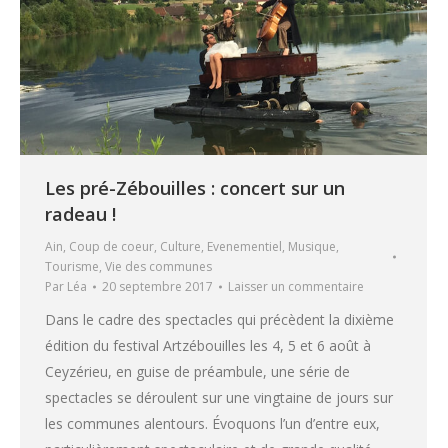
Les pré-Zébouilles : concert sur un
radeau !
Ain
,
Coup de coeur
,
Culture
,
Evenementiel
,
Musique
,
Tourisme
,
Vie des communes
Par
Léa
20 septembre 2017
Laisser un commentaire
Dans le cadre des spectacles qui précèdent la dixième
édition du festival Artzébouilles les 4, 5 et 6 août à
Ceyzérieu, en guise de préambule, une série de
spectacles se déroulent sur une vingtaine de jours sur
les communes alentours. Évoquons l’un d’entre eux,