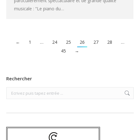
particulièrement spectaculaire et de grande qualité
musicale : “Le piano du…
←
1
…
24
25
26
27
28
…
45
→
Rechercher
Search: