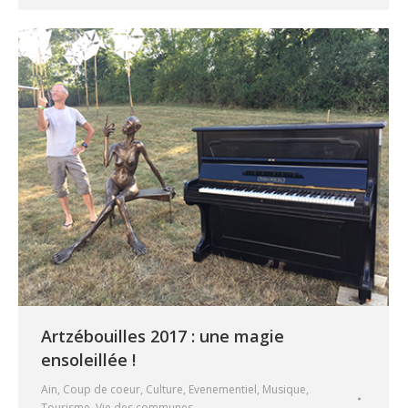
Artzébouilles 2017 : une magie
ensoleillée !
Ain
,
Coup de coeur
,
Culture
,
Evenementiel
,
Musique
,
Tourisme
,
Vie des communes