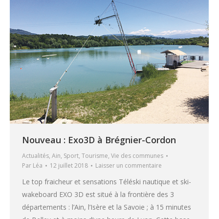
Nouveau : Exo3D à Brégnier-Cordon
Actualités
,
Ain
,
Sport
,
Tourisme
,
Vie des communes
Par
Léa
12 juillet 2018
Laisser un commentaire
Le top fraicheur et sensations Téléski nautique et ski-
wakeboard EXO 3D est situé à la frontière des 3
départements : l’Ain, l’Isère et la Savoie ; à 15 minutes