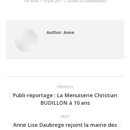
Par
Anne
19 juin 2017
Laisser un commentaire
Author:
Anne
Post
PREVIOUS
navigation
Publi-reportage : La Menuiserie Christian
Previous
BUDILLON à 10 ans
post:
NEXT
Anne Lise Daubrege rejoint la mairie des
Next