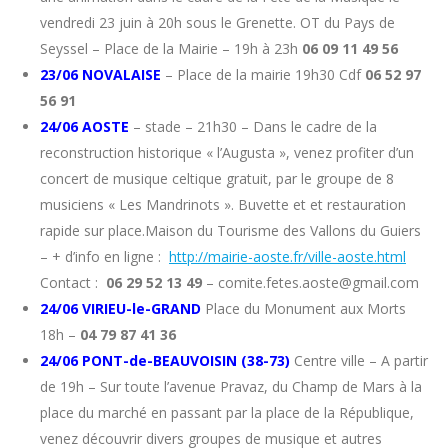
vendredi 23 juin à 20h sous le Grenette. OT du Pays de
Seyssel – Place de la Mairie – 19h à 23h
06 09 11 49 56
23/06 NOVALAISE
– Place de la mairie 19h30 Cdf
06 52 97
56 91
24/06 AOSTE
– stade – 21h30 – Dans le cadre de la
reconstruction historique « l’Augusta », venez profiter d’un
concert de musique celtique gratuit, par le groupe de 8
musiciens « Les Mandrinots ». Buvette et et restauration
rapide sur place.Maison du Tourisme des Vallons du Guiers
– + d’info en ligne :
http://mairie-aoste.fr/ville-aoste.html
Contact :
06 29 52 13 49
– comite.fetes.aoste@gmail.com
24/06 VIRIEU-le-GRAND
Place du Monument aux Morts
18h –
04 79 87 41 36
24/06 PONT-de-BEAUVOISIN
(38-73)
Centre ville – A partir
de 19h – Sur toute l’avenue Pravaz, du Champ de Mars à la
place du marché en passant par la place de la République,
venez découvrir divers groupes de musique et autres