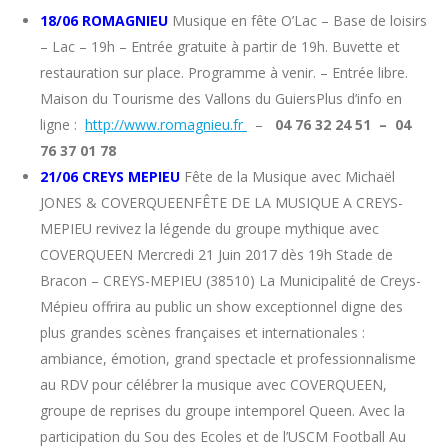
18/06 ROMAGNIEU
Musique en fête O’Lac – Base de loisirs
– Lac – 19h – Entrée gratuite à partir de 19h. Buvette et
restauration sur place. Programme à venir. – Entrée libre.
Maison du Tourisme des Vallons du GuiersPlus d’info en
ligne :
http://www.romagnieu.fr
–
04 76 32 24 51 – 04
76 37 01 78
21/06 CREYS MEPIEU
Fête de la Musique avec Michaël
JONES & COVERQUEENFÊTE DE LA MUSIQUE A CREYS-
MEPIEU revivez la légende du groupe mythique avec
COVERQUEEN Mercredi 21 Juin 2017 dès 19h Stade de
Bracon – CREYS-MEPIEU (38510) La Municipalité de Creys-
Mépieu offrira au public un show exceptionnel digne des
plus grandes scènes françaises et internationales :
ambiance, émotion, grand spectacle et professionnalisme
au RDV pour célébrer la musique avec COVERQUEEN,
groupe de reprises du groupe intemporel Queen. Avec la
participation du Sou des Ecoles et de l’USCM Football Au