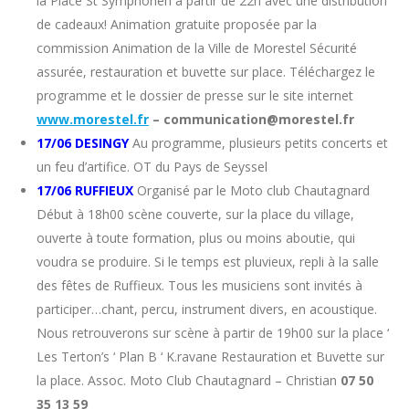
la Place St Symphorien à partir de 22h avec une distribution
de cadeaux! Animation gratuite proposée par la
commission Animation de la Ville de Morestel Sécurité
assurée, restauration et buvette sur place. Téléchargez le
programme et le dossier de presse sur le site internet
www.morestel.fr
– communication@morestel.fr
17/06 DESINGY
Au programme, plusieurs petits concerts et
un feu d’artifice. OT du Pays de Seyssel
17/06 RUFFIEUX
Organisé par le Moto club Chautagnard
Début à 18h00 scène couverte, sur la place du village,
ouverte à toute formation, plus ou moins aboutie, qui
voudra se produire. Si le temps est pluvieux, repli à la salle
des fêtes de Ruffieux. Tous les musiciens sont invités à
participer…chant, percu, instrument divers, en acoustique.
Nous retrouverons sur scène à partir de 19h00 sur la place ‘
Les Terton’s ‘ Plan B ‘ K.ravane Restauration et Buvette sur
la place. Assoc. Moto Club Chautagnard – Christian
07 50
35 13 59