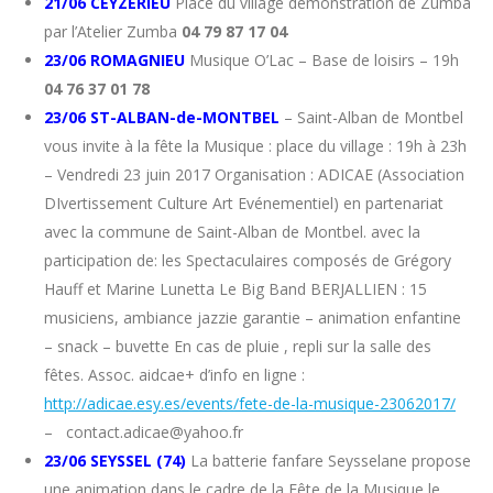
21/06 CÉYZERIEU
Place du village démonstration de Zumba
par l’Atelier Zumba
04 79 87 17 04
23/06 ROMAGNIEU
Musique O’Lac – Base de loisirs – 19h
04 76 37 01 78
23/06 ST-ALBAN-de-MONTBEL
– Saint-Alban de Montbel
vous invite à la fête la Musique : place du village : 19h à 23h
– Vendredi 23 juin 2017 Organisation : ADICAE (Association
DIvertissement Culture Art Evénementiel) en partenariat
avec la commune de Saint-Alban de Montbel. avec la
participation de: les Spectaculaires composés de Grégory
Hauff et Marine Lunetta Le Big Band BERJALLIEN : 15
musiciens, ambiance jazzie garantie – animation enfantine
– snack – buvette En cas de pluie , repli sur la salle des
fêtes. Assoc. aidcae+ d’info en ligne :
http://adicae.esy.es/events/fete-de-la-musique-23062017/
– contact.adicae@yahoo.fr
23/06 SEYSSEL (74)
La batterie fanfare Seysselane propose
une animation dans le cadre de la Fête de la Musique le