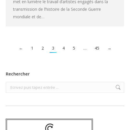
met en lumière le travail d’artistes engagés dans la
transmission de l’histoire de la Seconde Guerre
mondiale et de…
←
1
2
3
4
5
…
45
→
Rechercher
Search: