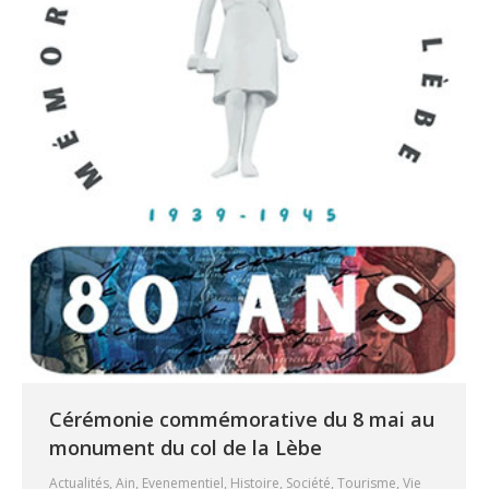
Cérémonie commémorative du 8 mai au
monument du col de la Lèbe
Actualités
,
Ain
,
Evenementiel
,
Histoire
,
Société
,
Tourisme
,
Vie