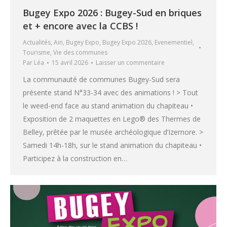
Bugey Expo 2026 : Bugey-Sud en briques
et + encore avec la CCBS !
Actualités
,
Ain
,
Bugey Expo
,
Bugey Expo 2026
,
Evenementiel
,
Tourisme
,
Vie des communes
Par
Léa
15 avril 2026
Laisser un commentaire
La communauté de communes Bugey-Sud sera
présente stand N°33-34 avec des animations ! > Tout
le weed-end face au stand animation du chapiteau •
Exposition de 2 maquettes en Lego® des Thermes de
Belley, prêtée par le musée archéologique d’Izernore. >
Samedi 14h-18h, sur le stand animation du chapiteau •
Participez à la construction en…