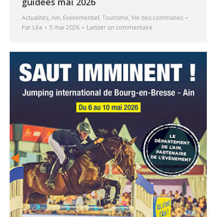
guidées mai 2026
Actualités
,
Ain
,
Evenementiel
,
Tourisme
,
Vie des communes
Par
Léa
5 mai 2026
Laisser un commentaire