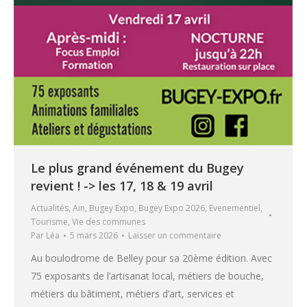
Le plus grand événement du Bugey
revient ! -> les 17, 18 & 19 avril
Actualités
,
Ain
,
Bugey Expo
,
Bugey Expo 2026
,
Evenementiel
,
Tourisme
,
Vie des communes
Par
Léa
5 mars 2026
Laisser un commentaire
Au boulodrome de Belley pour sa 20ème édition. Avec
75 exposants de l’artisanat local, métiers de bouche,
métiers du bâtiment, métiers d’art, services et