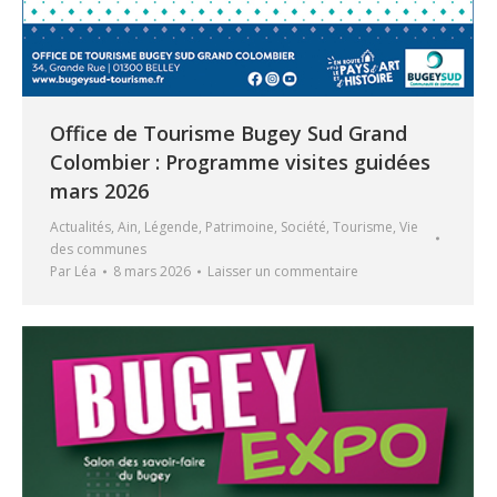
Office de Tourisme Bugey Sud Grand
Colombier : Programme visites guidées
mars 2026
Actualités
,
Ain
,
Légende
,
Patrimoine
,
Société
,
Tourisme
,
Vie
des communes
Par
Léa
8 mars 2026
Laisser un commentaire