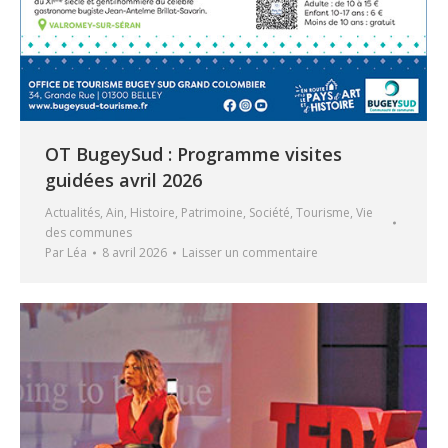
OT BugeySud : Programme visites
guidées avril 2026
Actualités
,
Ain
,
Histoire
,
Patrimoine
,
Société
,
Tourisme
,
Vie
des communes
Par
Léa
8 avril 2026
Laisser un commentaire