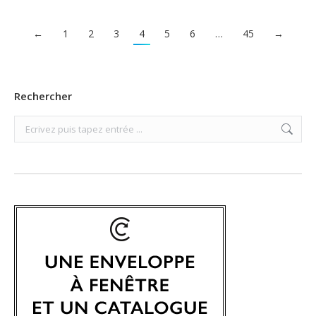
←
1
2
3
4
5
6
…
45
→
Rechercher
Search: