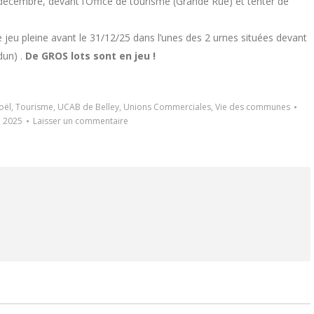
 décembre, devant l’Office de tourisme (Grande Rue) et tenter de
 jeu pleine avant le 31/12/25 dans l’unes des 2 urnes situées devant
dun) .
De GROS lots sont en jeu !
oël
,
Tourisme
,
UCAB de Belley
,
Unions Commerciales
,
Vie des communes
 2025
Laisser un commentaire