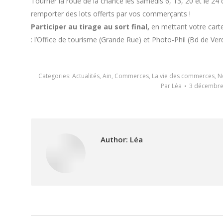
Tourner la roue de la chance les samedis 6, 13, 20 et le 24
remporter des lots offerts par vos commerçants !
Participer au tirage au sort final,
en mettant votre carte
: l’Office de tourisme (Grande Rue) et Photo-Phil (Bd de Ver
Categories:
Actualités
,
Ain
,
Commerces
,
La vie des commerces
,
N
Par
Léa
3 décembre
Author:
Léa