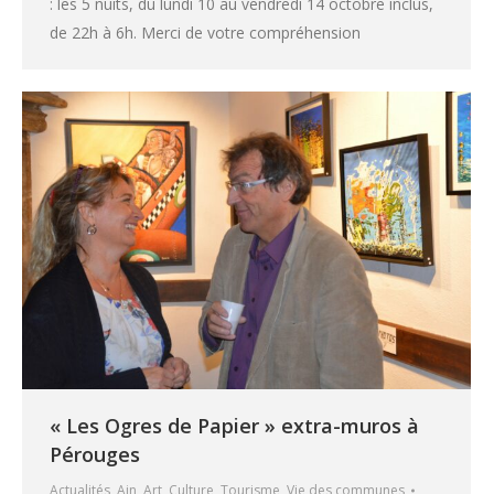
: les 5 nuits, du lundi 10 au vendredi 14 octobre inclus,
de 22h à 6h. Merci de votre compréhension
« Les Ogres de Papier » extra-muros à
Pérouges
Actualités
,
Ain
,
Art
,
Culture
,
Tourisme
,
Vie des communes