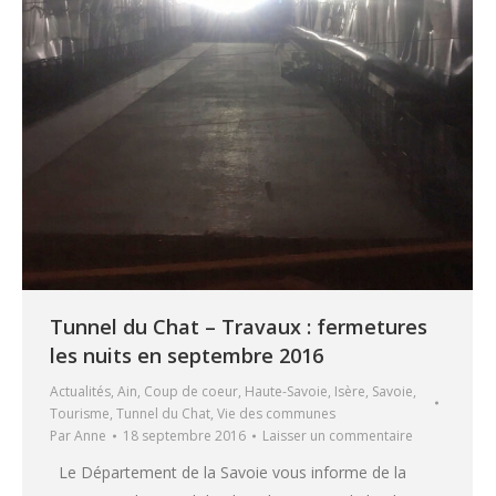
Tunnel du Chat – Travaux : fermetures
les nuits en septembre 2016
Actualités
,
Ain
,
Coup de coeur
,
Haute-Savoie
,
Isère
,
Savoie
,
Tourisme
,
Tunnel du Chat
,
Vie des communes
Par
Anne
18 septembre 2016
Laisser un commentaire
Le Département de la Savoie vous informe de la