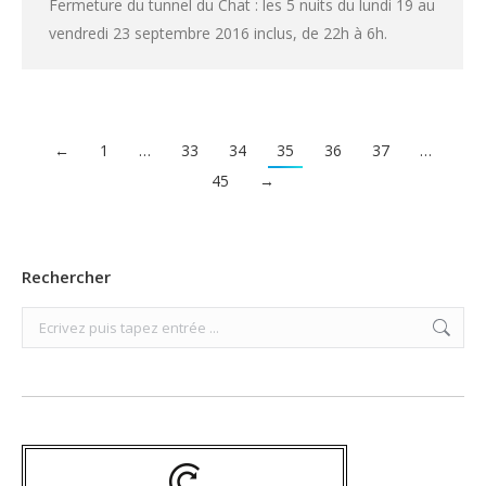
Fermeture du tunnel du Chat : les 5 nuits du lundi 19 au
vendredi 23 septembre 2016 inclus, de 22h à 6h.
←
1
…
33
34
35
36
37
…
45
→
Rechercher
Search: