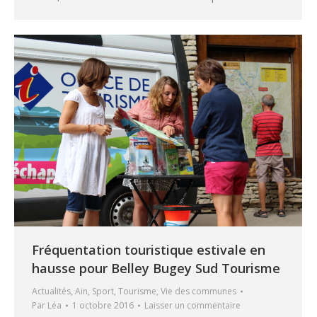
Fréquentation touristique estivale en
hausse pour Belley Bugey Sud Tourisme
Actualités
,
Ain
,
Sport
,
Tourisme
,
Vie des communes
Par
Léa
1 octobre 2016
Laisser un commentaire