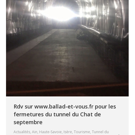
Rdv sur www.ballad-et-vous.fr pour les
fermetures du tunnel du Chat de
septembre
Actualités
,
Ain
,
Haute-Savoie
,
Isère
,
Tourisme
,
Tunnel du