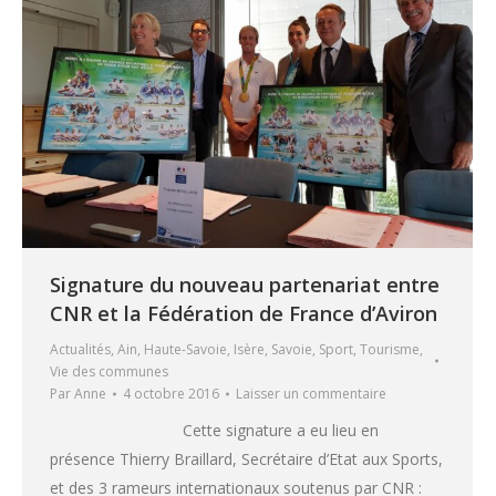
Signature du nouveau partenariat entre
CNR et la Fédération de France d’Aviron
Actualités
,
Ain
,
Haute-Savoie
,
Isère
,
Savoie
,
Sport
,
Tourisme
,
Vie des communes
Par
Anne
4 octobre 2016
Laisser un commentaire
Cette signature a eu lieu en
présence Thierry Braillard, Secrétaire d’Etat aux Sports,
et des 3 rameurs internationaux soutenus par CNR :