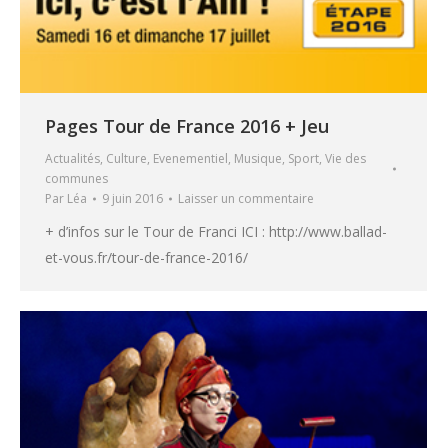
Pages Tour de France 2016 + Jeu
Actualités
,
Culture
,
Evenementiel
,
Musique
,
Sport
,
Vie des
communes
Par
Léa
9 juin 2016
Laisser un commentaire
+ d’infos sur le Tour de Franci ICI : http://www.ballad-
et-vous.fr/tour-de-france-2016/