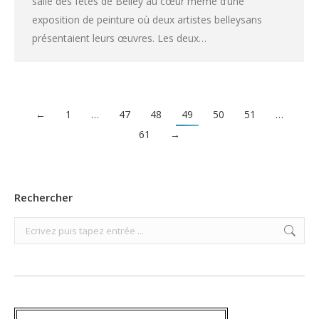
salle des fêtes de Belley au cœur même d’une
exposition de peinture où deux artistes belleysans
présentaient leurs œuvres. Les deux…
←
1
…
47
48
49
50
51
…
61
→
Rechercher
Search: