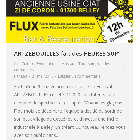
ARTZEBOUILLES fait des HEURES SUP’
Ain
,
Culture
,
Evenementiel
,
Musique
,
Tourisme
,
Vie des
communes
Par
Léa
21 mai 2016
Laisser un commentaire
Forts d’une 9ème édition très réussie du Festival
ARTZEBOUILLES cet été (12 000 spectateurs, une
centaine de spectacles…) et après “Chaud les glaçons
!” du mois de décembre, l’équipe a décidé de sortir de
son petit village de Ceyzérieu et d’investir une friche
industrielle à Belley. En créant CE nouveau rendez-vous
avec son public dans…