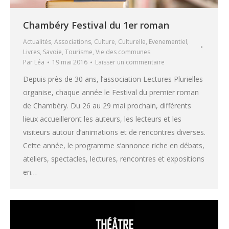
Chambéry Festival du 1er roman
Actualités
,
Associations
,
Culture
,
Culturelle
,
Evenementiel
,
Livres
,
Savoie
,
Tourisme
,
Vie des communes
Par
Léa
19 mai 2016
Laisser un commentaire
Depuis près de 30 ans, l’association Lectures Plurielles
organise, chaque année le Festival du premier roman
de Chambéry. Du 26 au 29 mai prochain, différents
lieux accueilleront les auteurs, les lecteurs et les
visiteurs autour d’animations et de rencontres diverses.
Cette année, le programme s’annonce riche en débats,
ateliers, spectacles, lectures, rencontres et expositions
en…