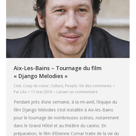
Aix-Les-Bains – Tournage du film
« Django Melodies »
Ciné
,
Coup de coeur
,
Culture
,
People
,
Vie des communes
Par
Léa
17 mai 2016
Laisser un commentaire
Pendant près d’une semaine, à la mi-avril, l’équipe du
film Django Melodies s’est installée à Aix-les-Bains
pour le tournage de nombreuses scènes, notamment
dans le Grand Hôtel et au théâtre du casino. En
préparation, le film d’Etienne Comar traite de la vie du