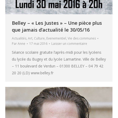
Belley – « Les Justes » – Une pièce plus
que jamais d’actualité le 30/05/16
Actualités
,
Art
,
Culture
,
Evenementiel
,
Vie des communes
Par
Anne
17 mai 2016
Laisser un commentaire
Séance scolaire gratuite l’après-midi pour les lycéens
du lycée du Bugey et du lycée Lamartine. Ville de Belley
– 11 boulevard de Verdun – 01300 BELLEY – 04 79 42
20 20 (LD) www.belley.fr