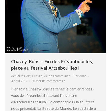
Chazey-Bons – Fin des Préambouilles,
place au festival Artzébouilles !
Actualités
,
Art
,
Culture
,
Vie des communes
Par
Anne
4 août 2017
Laisser un commentaire
Hier soir à Chazey-Bons se tenait le dernier rendez-
vous des Préambouilles avant l’ouverture
d’Artzébouilles festival. La compagnie Qualité Street
nous présentait La Beauté du Monde. Le spectacle a