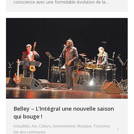
conscience avec une formidable évolution de la…
Belley – L’Intégral une nouvelle saison
qui bouge !
Actualités
,
Ain
,
Culture
,
Evenementiel
,
Musique
,
Tourisme
,
Vie des communes