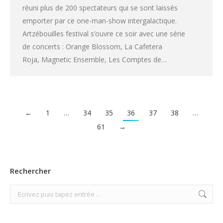
réuni plus de 200 spectateurs qui se sont laissés
emporter par ce one-man-show intergalactique.
Artzébouilles festival s’ouvre ce soir avec une série
de concerts : Orange Blossom, La Cafetera
Roja, Magnetic Ensemble, Les Comptes de…
←
1
…
34
35
36
37
38
…
61
→
Rechercher
Search: