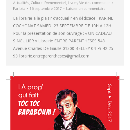
Actualités
,
Culture
,
Evenementiel
,
Livres
,
Vie des communes
Par
Léa
16 septembre 2017
Laisser un commentaire
La librairie a le plaisir d’accueillir en dédicace : KARINE
COCHONAT SAMEDI 23 SEPTEMBRE DE 10H A 12H
Pour la présentation de son ouvrage : « UN CADEAU
SINGULIER » Librairie ENTRE PARENTHESES 548
Avenue Charles De Gaulle 01300 BELLEY 04 79 42 25
93 librairie.entreparentheses@gmail.com