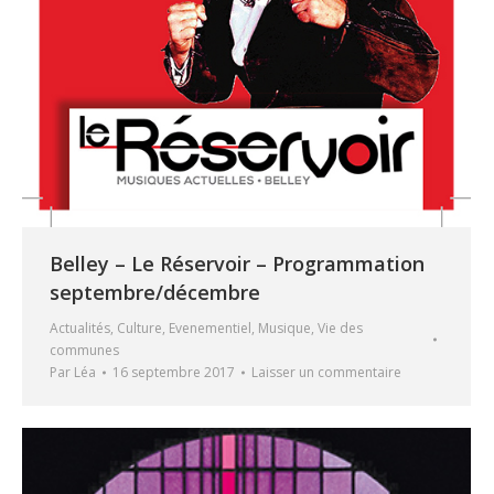
Belley – Le Réservoir – Programmation
septembre/décembre
Actualités
,
Culture
,
Evenementiel
,
Musique
,
Vie des
communes
Par
Léa
16 septembre 2017
Laisser un commentaire