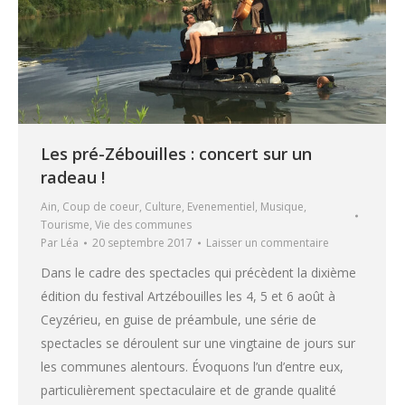
Les pré-Zébouilles : concert sur un
radeau !
Ain
,
Coup de coeur
,
Culture
,
Evenementiel
,
Musique
,
Tourisme
,
Vie des communes
Par
Léa
20 septembre 2017
Laisser un commentaire
Dans le cadre des spectacles qui précèdent la dixième
édition du festival Artzébouilles les 4, 5 et 6 août à
Ceyzérieu, en guise de préambule, une série de
spectacles se déroulent sur une vingtaine de jours sur
les communes alentours. Évoquons l’un d’entre eux,
particulièrement spectaculaire et de grande qualité