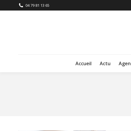
04 79 81 13 65
Accueil
Actu
Agen