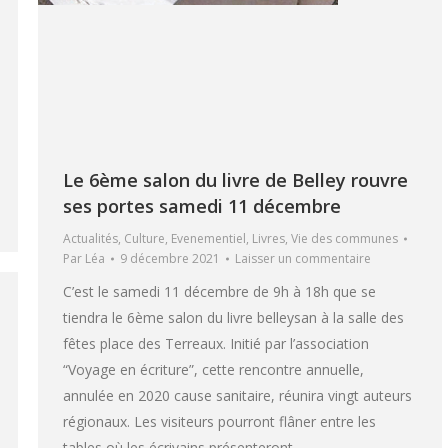
Le 6ème salon du livre de Belley rouvre
ses portes samedi 11 décembre
Actualités
,
Culture
,
Evenementiel
,
Livres
,
Vie des communes
Par
Léa
9 décembre 2021
Laisser un commentaire
C’est le samedi 11 décembre de 9h à 18h que se
tiendra le 6ème salon du livre belleysan à la salle des
fêtes place des Terreaux. Initié par l’association
“Voyage en écriture”, cette rencontre annuelle,
annulée en 2020 cause sanitaire, réunira vingt auteurs
régionaux. Les visiteurs pourront flâner entre les
tables où les écrivains présenteront…