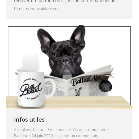
réouverture un mercredi, jour de sortie habituel des
films, sans visiblement…
Infos utiles :
Actualités
,
Culture
,
Evenementiel
,
Vie des communes
Par
Léa
24 juin 2020
Laisser un commentaire