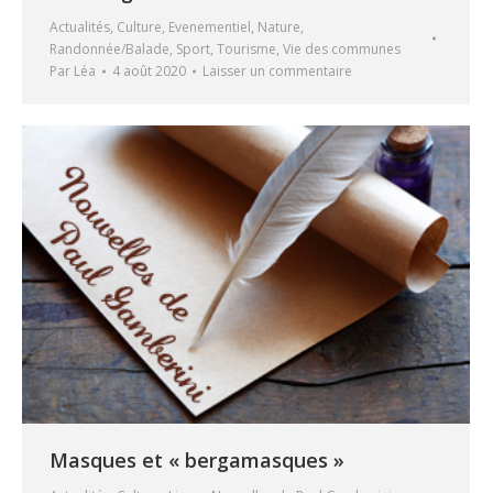
Actualités
,
Culture
,
Evenementiel
,
Nature
,
Randonnée/Balade
,
Sport
,
Tourisme
,
Vie des communes
Par
Léa
4 août 2020
Laisser un commentaire
Masques et « bergamasques »