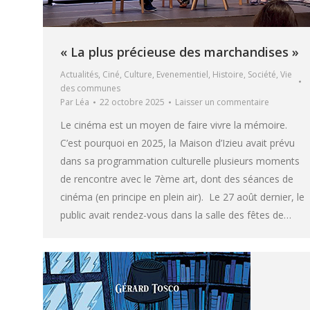
« La plus précieuse des marchandises »
Actualités
,
Ciné
,
Culture
,
Evenementiel
,
Histoire
,
Société
,
Vie
des communes
Par
Léa
22 octobre 2025
Laisser un commentaire
Le cinéma est un moyen de faire vivre la mémoire.
C’est pourquoi en 2025, la Maison d’Izieu avait prévu
dans sa programmation culturelle plusieurs moments
de rencontre avec le 7ème art, dont des séances de
cinéma (en principe en plein air). Le 27 août dernier, le
public avait rendez-vous dans la salle des fêtes de…