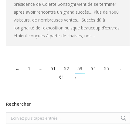
présidence de Colette Sonzogni vient de se terminer
après avoir rencontré un grand succès… Plus de 1600
visiteurs, de nombreuses ventes… Succès dû à
l’originalité de l’exposition puisque beaucoup d’œuvres
étaient conçues à partir de chaises, nos…
←
1
…
51
52
53
54
55
…
61
→
Rechercher
Search: