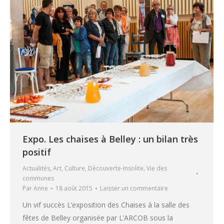
Expo. Les chaises à Belley : un bilan très
positif
Actualités
,
Art
,
Culture
,
Découverte-Insolite
,
Vie des
communes
Par
Anne
18 août 2015
Laisser un commentaire
Un vif succès L’exposition des Chaises à la salle des
fêtes de Belley organisée par L’ARCOB sous la