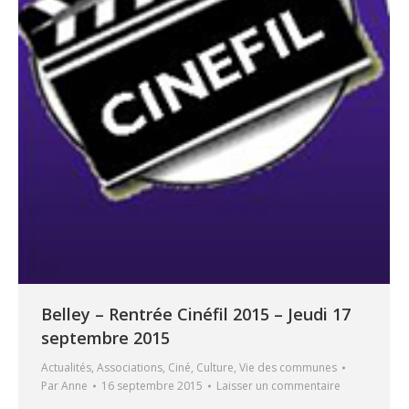
Belley – Rentrée Cinéfil 2015 – Jeudi 17
septembre 2015
Actualités
,
Associations
,
Ciné
,
Culture
,
Vie des communes
Par
Anne
16 septembre 2015
Laisser un commentaire