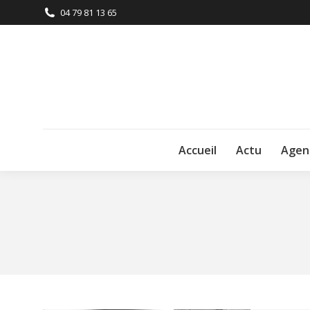
04 79 81 13 65
Accueil
Actu
Agen