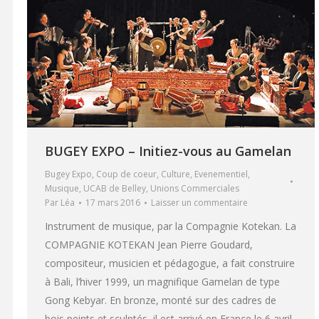
BUGEY EXPO – Initiez-vous au Gamelan
Bugey Expo
,
Coup de coeur
,
Culture
,
Evenementiel
,
Musique
,
UCAB de Belley
,
Unions Commerciales
Par
Léa
17 mars 2016
Laisser un commentaire
Instrument de musique, par la Compagnie Kotekan. La
COMPAGNIE KOTEKAN Jean Pierre Goudard,
compositeur, musicien et pédagogue, a fait construire
à Bali, l’hiver 1999, un magnifique Gamelan de type
Gong Kebyar. En bronze, monté sur des cadres de
bois peints et sculptés, il est arrivé en France le 6 avril