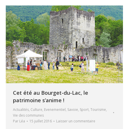
Cet été au Bourget-du-Lac, le
patrimoine s’anime !
Actualités
,
Culture
,
Evenementiel
,
Savoie
,
Sport
,
Tourisme
,
Vie des communes
Par
Léa
15 juillet 2016
Laisser un commentaire