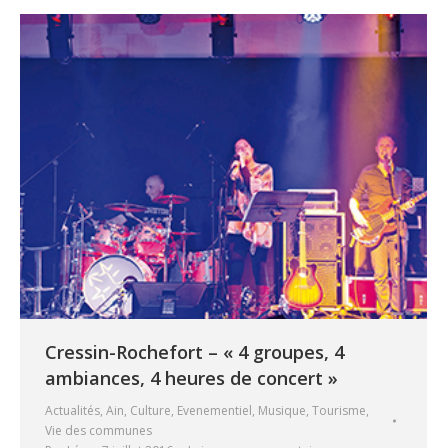
Cressin-Rochefort – « 4 groupes, 4
ambiances, 4 heures de concert »
Actualités
,
Ain
,
Culture
,
Evenementiel
,
Musique
,
Tourisme
,
Vie des communes