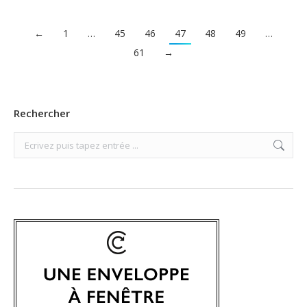
←
1
…
45
46
47
48
49
…
61
→
Rechercher
Search: