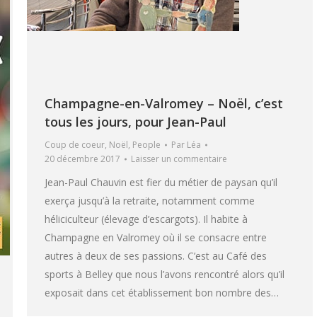
Champagne-en-Valromey – Noël, c’est
tous les jours, pour Jean-Paul
Coup de coeur
,
Noël
,
People
Par
Léa
20 décembre 2017
Laisser un commentaire
Jean-Paul Chauvin est fier du métier de paysan qu’il
exerça jusqu’à la retraite, notamment comme
héliciculteur (élevage d’escargots). Il habite à
Champagne en Valromey où il se consacre entre
autres à deux de ses passions. C’est au Café des
sports à Belley que nous l’avons rencontré alors qu’il
exposait dans cet établissement bon nombre des…