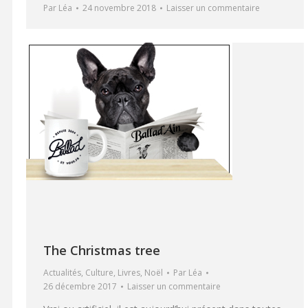
Par
Léa
24 novembre 2018
Laisser un commentaire
The Christmas tree
Actualités
,
Culture
,
Livres
,
Noël
Par
Léa
26 décembre 2017
Laisser un commentaire