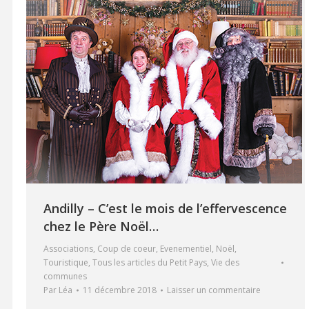
Andilly – C’est le mois de l’effervescence
chez le Père Noël…
Associations
,
Coup de coeur
,
Evenementiel
,
Noël
,
Touristique
,
Tous les articles du Petit Pays
,
Vie des
communes
Par
Léa
11 décembre 2018
Laisser un commentaire