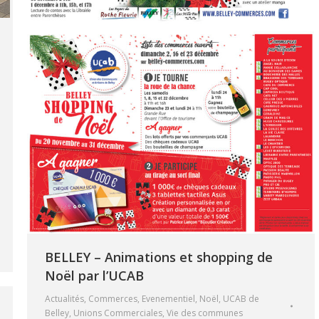
BELLEY – Animations et shopping de
Noël par l’UCAB
Actualités
,
Commerces
,
Evenementiel
,
Noël
,
UCAB de
Belley
,
Unions Commerciales
,
Vie des communes