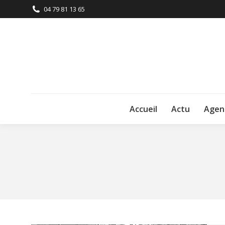
04 79 81 13 65
Accueil
Actu
Agen