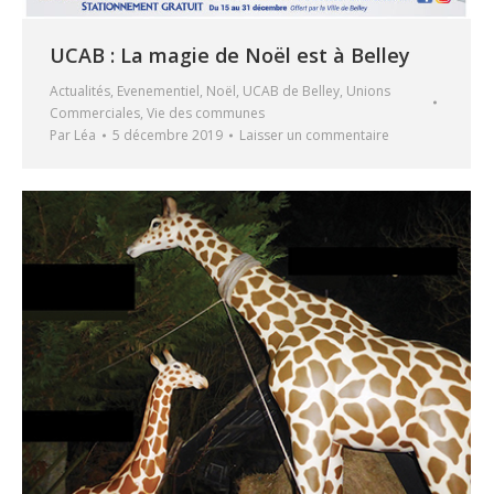
UCAB : La magie de Noël est à Belley
Actualités
,
Evenementiel
,
Noël
,
UCAB de Belley
,
Unions
Commerciales
,
Vie des communes
Par
Léa
5 décembre 2019
Laisser un commentaire