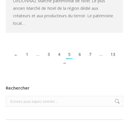
ORDONNAZ Marché patrimonial de Noël. Le plus
ancien Marché de Noël de la région dédié aux
créateurs et aux producteurs du terroir. Le patrimoine
local…
←
1
…
3
4
5
6
7
…
13
→
Rechercher
Search: