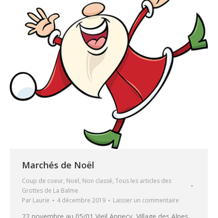
Marchés de Noël
Coup de coeur
,
Noël
,
Non classé
,
Tous les articles des
Grottes de La Balme
Par
Laurie
4 décembre 2019
Laisser un commentaire
22 novembre au 05/01 Vieil Annecy, Village des Alpes