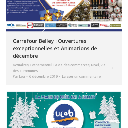
Carrefour Belley : Ouvertures
exceptionnelles et Animations de
décembre
Actualités
,
Evenementiel
,
La vie des commerces
,
Noël
,
Vie
des communes
Par
Léa
6 décembre 2019
Laisser un commentaire