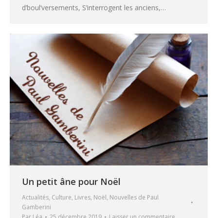
d’boul’versements, S’interrogent les anciens,…
Un petit âne pour Noël
Actualités
,
Culture
,
Livres
,
Noël
,
Nouvelles de Paul
Gamberini
Par
Léa
25 décembre 2019
Laisser un commentaire