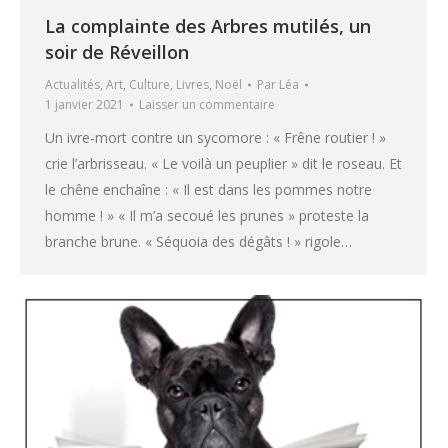
La complainte des Arbres mutilés, un
soir de Réveillon
Actualités
,
Art
,
Culture
,
Livres
,
Noël
Par
Léa
1 janvier 2021
Laisser un commentaire
Un ivre-mort contre un sycomore : « Frêne routier ! »
crie l’arbrisseau. « Le voilà un peuplier » dit le roseau. Et
le chêne enchaîne : « Il est dans les pommes notre
homme ! » « Il m’a secoué les prunes » proteste la
branche brune. « Séquoia des dégâts ! » rigole…