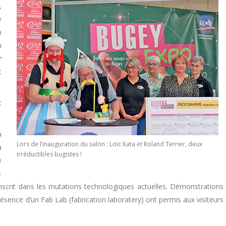
,
e
n
n
r
t
t
a
Lors de l’inauguration du salon : Loïc Kata et Roland Terrier, deux
a
irréductibles bugistes !
e
-
s’inscrit dans les mutations technologiques actuelles. Démonstrations
présence d’un Fab Lab (fabrication laboratery) ont permis aux visiteurs