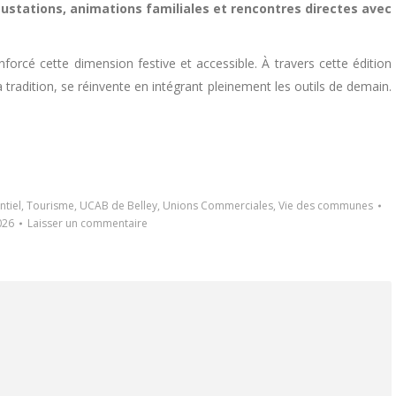
ustations, animations familiales et rencontres directes avec
forcé cette dimension festive et accessible. À travers cette édition
a tradition, se réinvente en intégrant pleinement les outils de demain.
tiel
,
Tourisme
,
UCAB de Belley
,
Unions Commerciales
,
Vie des communes
026
Laisser un commentaire