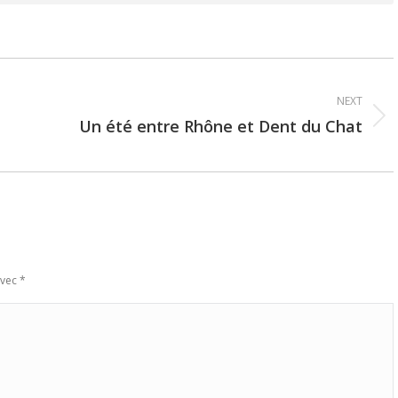
NEXT
Un été entre Rhône et Dent du Chat
Next
post:
avec
*