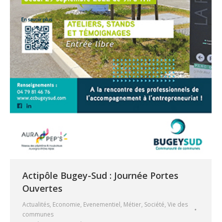
Actipôle Bugey-Sud : Journée Portes
Ouvertes
Actualités
,
Economie
,
Evenementiel
,
Métier
,
Société
,
Vie des
communes