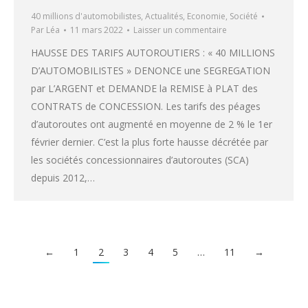
40 millions d'automobilistes
,
Actualités
,
Economie
,
Société
Par
Léa
11 mars 2022
Laisser un commentaire
HAUSSE DES TARIFS AUTOROUTIERS : « 40 MILLIONS
D’AUTOMOBILISTES » DENONCE une SEGREGATION
par L’ARGENT et DEMANDE la REMISE à PLAT des
CONTRATS de CONCESSION. Les tarifs des péages
d’autoroutes ont augmenté en moyenne de 2 % le 1er
février dernier. C’est la plus forte hausse décrétée par
les sociétés concessionnaires d’autoroutes (SCA)
depuis 2012,…
←
1
2
3
4
5
…
11
→