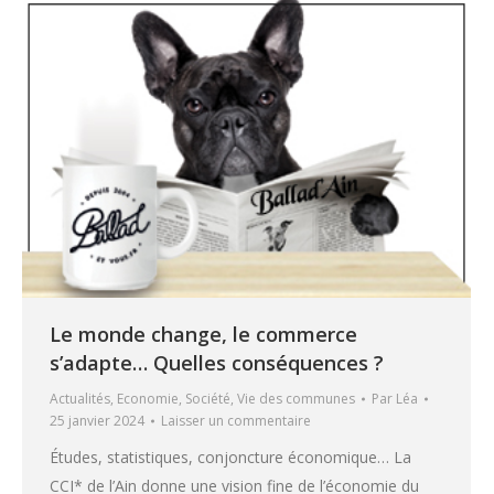
Le monde change, le commerce
s’adapte… Quelles conséquences ?
Actualités
,
Economie
,
Société
,
Vie des communes
Par
Léa
25 janvier 2024
Laisser un commentaire
Études, statistiques, conjoncture économique… La
CCI* de l’Ain donne une vision fine de l’économie du