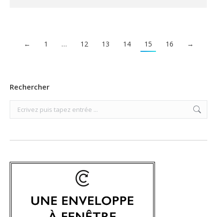
←
1
…
12
13
14
15
16
→
Rechercher
Search: