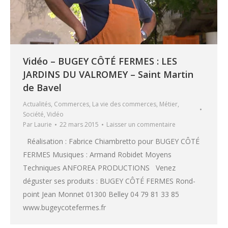
Vidéo – BUGEY CÔTÉ FERMES : LES
JARDINS DU VALROMEY – Saint Martin
de Bavel
Actualités
,
Commerces
,
La vie des commerces
,
Métier
,
Société
,
Vidéo
Par
Laurie
22 mars 2015
Laisser un commentaire
Réalisation : Fabrice Chiambretto pour BUGEY CÔTÉ
FERMES Musiques : Armand Robidet Moyens
Techniques ANFOREA PRODUCTIONS Venez
déguster ses produits : BUGEY CÔTÉ FERMES Rond-
point Jean Monnet 01300 Belley 04 79 81 33 85
www.bugeycotefermes.fr