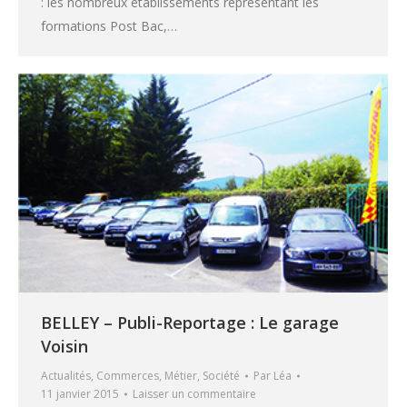
: les nombreux établissements représentant les
formations Post Bac,…
BELLEY – Publi-Reportage : Le garage
Voisin
Actualités
,
Commerces
,
Métier
,
Société
Par
Léa
11 janvier 2015
Laisser un commentaire