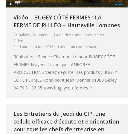
Vidéo – BUGEY CÔTÉ FERMES : LA
FERME DE PHILÉO – Hauteville Lompnes
Actualités
,
Commerces
,
La vie des commerces
,
Métier
,
Vidéo
Par
Laurie
4 mai 2015
Laisser un commentaire
Réalisation : Fabrice Chiambretto pour BUGEY CÔTÉ
FERMES Moyens Techniques ANFOREA
PRODUCTIONS Venez déguster ses produits : BUGEY
CÔTÉ FERMES Rond-point Jean Monnet 01300 Belley
04 79 81 33 85 www.bugeycotefermes.fr
Les Entretiens du Jeudi du CIP, une
cellule efficace d’écoute et d’orientation
pour tous les chefs d’entreprise en