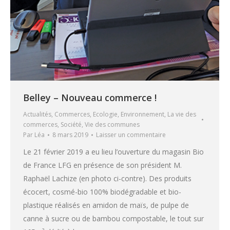
Belley – Nouveau commerce !
Actualités
,
Commerces
,
Ecologie
,
Environnement
,
La vie des
commerces
,
Société
,
Vie des communes
Par
Léa
8 mars 2019
Laisser un commentaire
Le 21 février 2019 a eu lieu l’ouverture du magasin Bio
de France LFG en présence de son président M.
Raphaël Lachize (en photo ci-contre). Des produits
écocert, cosmé-bio 100% biodégradable et bio-
plastique réalisés en amidon de maïs, de pulpe de
canne à sucre ou de bambou compostable, le tout sur