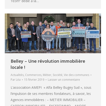
165m² dédié à la…
Belley – Une révolution immobilière
locale !
Actualités
,
Commerces
,
Métier
,
Société
,
Vie des communes
Par
Léa
15 février 2019
Laisser un commentaire
L’association AMEPI « Alfa Belley Bugey Sud », sous
l’impulsion de ses membres fondateurs, à savoir, les
Agences immobilières : – METIER IMMOBILIER –
CARRON IMMOBILIER – EXCEPTIMMO – ANDRE