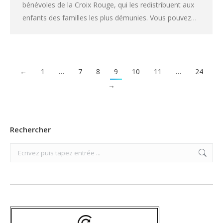
bénévoles de la Croix Rouge, qui les redistribuent aux
enfants des familles les plus démunies. Vous pouvez…
←
1
…
7
8
9
10
11
…
24
→
Rechercher
Search: