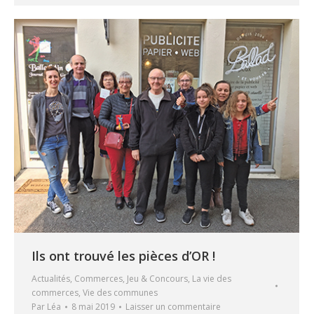
Ils ont trouvé les pièces d’OR !
Actualités
,
Commerces
,
Jeu & Concours
,
La vie des
commerces
,
Vie des communes
Par
Léa
8 mai 2019
Laisser un commentaire