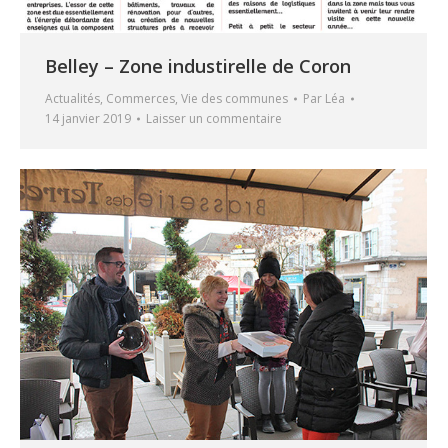
Belley – Zone industirelle de Coron
Actualités
,
Commerces
,
Vie des communes
Par
Léa
14 janvier 2019
Laisser un commentaire