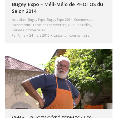
Bugey Expo – Méli-Mélo de PHOTOS du
Salon 2014
Actualités
,
Bugey Expo
,
Bugey Expo 2014
,
Commerces
,
Evenementiel
,
La vie des commerces
,
UCAB de Belley
,
Unions Commerciales
Par
Anne
24 mars 2015
Laisser un commentaire