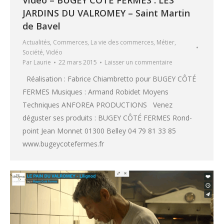
Vidéo – BUGEY CÔTÉ FERMES : LES
JARDINS DU VALROMEY – Saint Martin
de Bavel
Actualités
,
Commerces
,
La vie des commerces
,
Métier
,
Société
,
Vidéo
Par
Laurie
22 mars 2015
Laisser un commentaire
Réalisation : Fabrice Chiambretto pour BUGEY CÔTÉ
FERMES Musiques : Armand Robidet Moyens
Techniques ANFOREA PRODUCTIONS Venez
déguster ses produits : BUGEY CÔTÉ FERMES Rond-
point Jean Monnet 01300 Belley 04 79 81 33 85
www.bugeycotefermes.fr