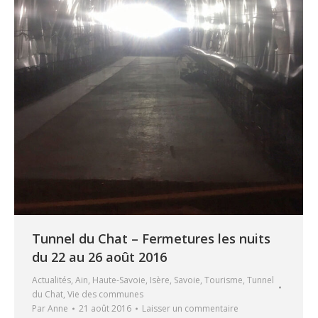
Tunnel du Chat – Fermetures les nuits
du 22 au 26 août 2016
Actualités
,
Ain
,
Haute-Savoie
,
Isère
,
Savoie
,
Tourisme
,
Tunnel
du Chat
,
Vie des communes
Par
Anne
21 août 2016
Laisser un commentaire