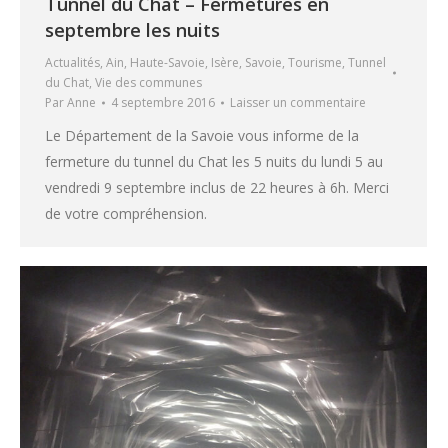
Tunnel du Chat – Fermetures en
septembre les nuits
Actualités
,
Ain
,
Haute-Savoie
,
Isère
,
Savoie
,
Tourisme
,
Tunnel
du Chat
,
Vie des communes
Par
Anne
4 septembre 2016
Laisser un commentaire
Le Département de la Savoie vous informe de la
fermeture du tunnel du Chat les 5 nuits du lundi 5 au
vendredi 9 septembre inclus de 22 heures à 6h. Merci
de votre compréhension.