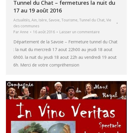
Tunnel du Chat – fermetures la nuit du
17 au 19 août 2016
Actualités
,
Ain
,
Isère
,
Savoie
,
Tourisme
,
Tunnel du Chat
,
Vie
des communes
Par
Anne
16 août 2016
Laisser un commentaire
Département de la Savoie – Fermeture tunnel du Chat
: la nuit du mercredi 17 aout 22h00 au jeudi 18 aout
6h00. la nuit du jeudi 18 aout 22h au vendredi 19 aout
6h. Merci de votre compréhension