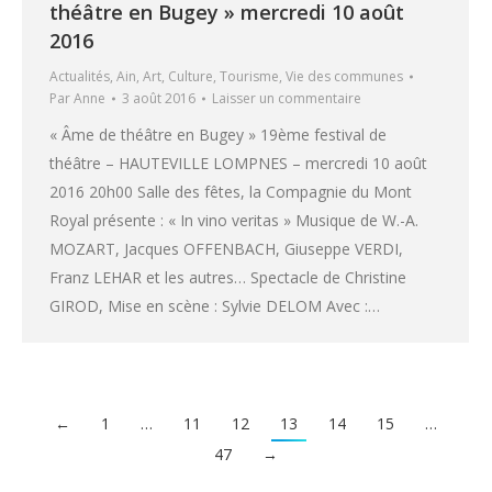
théâtre en Bugey » mercredi 10 août
2016
Actualités
,
Ain
,
Art
,
Culture
,
Tourisme
,
Vie des communes
Par
Anne
3 août 2016
Laisser un commentaire
« Âme de théâtre en Bugey » 19ème festival de
théâtre – HAUTEVILLE LOMPNES – mercredi 10 août
2016 20h00 Salle des fêtes, la Compagnie du Mont
Royal présente : « In vino veritas » Musique de W.-A.
MOZART, Jacques OFFENBACH, Giuseppe VERDI,
Franz LEHAR et les autres… Spectacle de Christine
GIROD, Mise en scène : Sylvie DELOM Avec :…
←
1
…
11
12
13
14
15
…
47
→