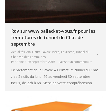
Rdv sur www.ballad-et-vous.fr pour les
fermetures du tunnel du Chat de
septembre
Actualités
,
Ain
,
Haute-Savoie
,
Isère
,
Tourisme
,
Tunnel du
Chat
,
Vie des communes
Par
Anne
26 septembre 2016
Laisser un commentaire
Département de la Savoie – Fermeture tunnel du Chat
: les 5 nuits du lundi 26 au vendredi 30 septembre
inclus, de 22h à 6h. Merci de votre compréhension