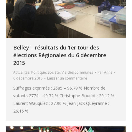
Belley – résultats du 1er tour des
élections Régionales du 6 décembre
2015
Actualités
,
Politique
,
Société
,
Vie des communes
Par
Anne
6 décembre 2015
Laisser un commentaire
Suffrages exprimés : 2685 – 96,79 % Nombre de
votants 2774 – 49,72 % Christophe Boudot : 29,12 %
Laurent Wauquiez : 27,90 % Jean-Jack Queyranne :
26,15 %