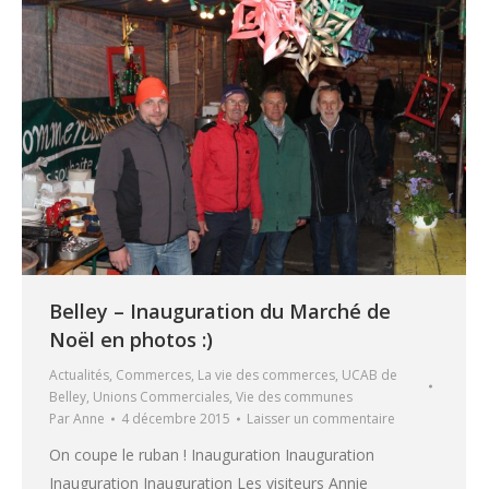
Belley – Inauguration du Marché de
Noël en photos :)
Actualités
,
Commerces
,
La vie des commerces
,
UCAB de
Belley
,
Unions Commerciales
,
Vie des communes
Par
Anne
4 décembre 2015
Laisser un commentaire
On coupe le ruban ! Inauguration Inauguration
Inauguration Inauguration Les visiteurs Annie