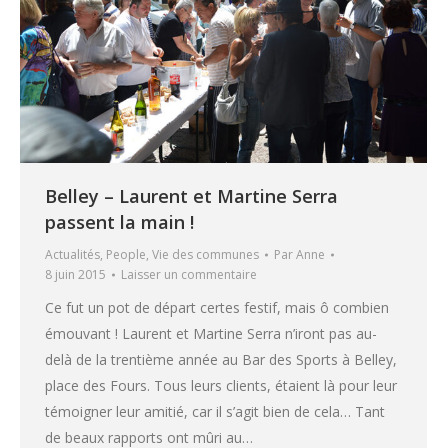
Belley – Laurent et Martine Serra
passent la main !
Actualités
,
People
,
Vie des communes
Par
Anne
8 juin 2015
Laisser un commentaire
Ce fut un pot de départ certes festif, mais ô combien
émouvant ! Laurent et Martine Serra n’iront pas au-
delà de la trentième année au Bar des Sports à Belley,
place des Fours. Tous leurs clients, étaient là pour leur
témoigner leur amitié, car il s’agit bien de cela… Tant
de beaux rapports ont mûri au…