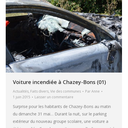
Voiture incendiée à Chazey-Bons (01)
Actualités
,
Faits divers
,
Vie des communes
Par
Anne
1 juin 2015
Laisser un commentaire
Surprise pour les habitants de Chazey-Bons au matin
du dimanche 31 mai… Durant la nuit, sur le parking
extérieur du nouveau groupe scolaire, une voiture a