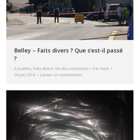
Belley – Faits divers ? Que s’est-il passé
?
Actualités
,
Faits divers
,
Vie des communes
Par
Anne
28 juin 2016
Laisser un commentaire