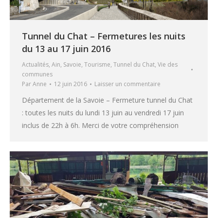
Tunnel du Chat – Fermetures les nuits
du 13 au 17 juin 2016
Actualités
,
Ain
,
Savoie
,
Tourisme
,
Tunnel du Chat
,
Vie des
communes
Par
Anne
12 juin 2016
Laisser un commentaire
Département de la Savoie – Fermeture tunnel du Chat
: toutes les nuits du lundi 13 juin au vendredi 17 juin
inclus de 22h à 6h. Merci de votre compréhension