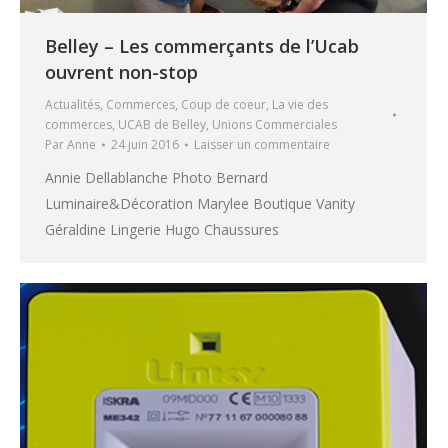
Belley – Les commerçants de l’Ucab
ouvrent non-stop
Actualités
,
Commerces
,
Coup de coeur
,
La vie des
commerces
,
UCAB de Belley
,
Unions Commerciales
Par
Anne
24 juin 2016
Laisser un commentaire
Annie Dellablanche Photo Bernard
Luminaire&Décoration Marylee Boutique Vanity
Géraldine Lingerie Hugo Chaussures