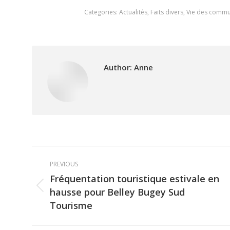
Categories:
Actualités
,
Faits divers
,
Vie des comm
Author:
Anne
Post
PREVIOUS
navigation
Fréquentation touristique estivale en
hausse pour Belley Bugey Sud
Previous
Tourisme
post: