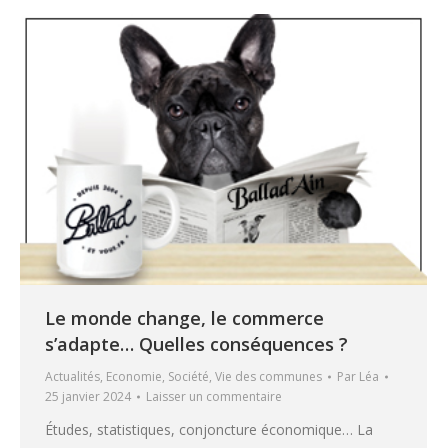
Le monde change, le commerce
s’adapte… Quelles conséquences ?
Actualités
,
Economie
,
Société
,
Vie des communes
Par
Léa
25 janvier 2024
Laisser un commentaire
Études, statistiques, conjoncture économique… La