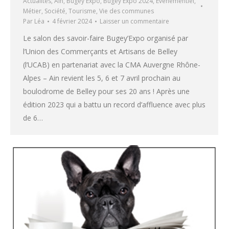
Actualités
,
Ain
,
Bugey Expo
,
Bugey Expo 2024
,
Evenementiel
,
Métier
,
Société
,
Tourisme
,
Vie des communes
Par
Léa
4 février 2024
Laisser un commentaire
Le salon des savoir-faire Bugey’Expo organisé par
l’Union des Commerçants et Artisans de Belley
(l’UCAB) en partenariat avec la CMA Auvergne Rhône-
Alpes – Ain revient les 5, 6 et 7 avril prochain au
boulodrome de Belley pour ses 20 ans ! Après une
édition 2023 qui a battu un record d’affluence avec plus
de 6…