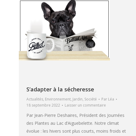
S’adapter à la sécheresse
Actualités
,
Environnement
,
Jardin
,
Société
Par
Léa
18 septembre 2022
Laisser un commentaire
Par Jean-Pierre Deshaires, Président des Journées
des Plantes au Lac d’Aiguebelette. Notre climat
évolue : les hivers sont plus courts, moins froids et