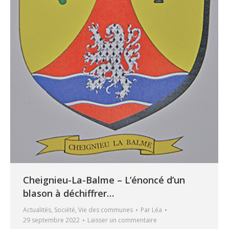
Cheignieu-La-Balme – L’énoncé d’un
blason à déchiffrer…
Actualités
,
Société
,
Vie des communes
Par
Léa
29 septembre 2022
Laisser un commentaire