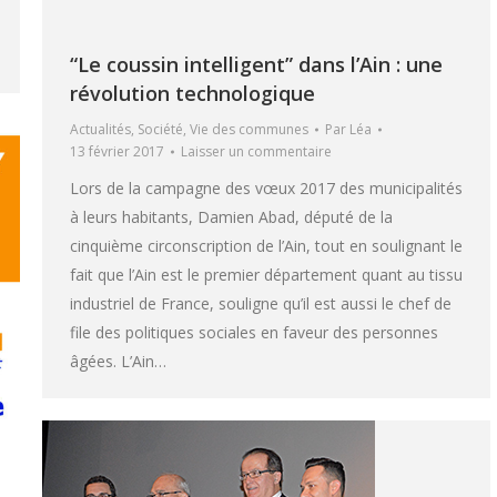
“Le coussin intelligent” dans l’Ain : une
révolution technologique
Actualités
,
Société
,
Vie des communes
Par
Léa
13 février 2017
Laisser un commentaire
Lors de la campagne des vœux 2017 des municipalités
à leurs habitants, Damien Abad, député de la
cinquième circonscription de l’Ain, tout en soulignant le
fait que l’Ain est le premier département quant au tissu
industriel de France, souligne qu’il est aussi le chef de
file des politiques sociales en faveur des personnes
âgées. L’Ain…