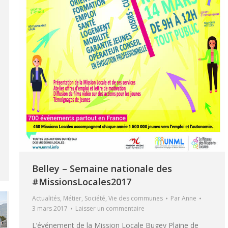
Belley – Semaine nationale des
#MissionsLocales2017
Actualités
,
Métier
,
Société
,
Vie des communes
Par
Anne
3 mars 2017
Laisser un commentaire
L’événement de la Mission Locale Bugey Plaine de