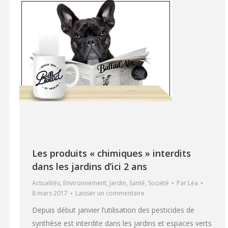
Les produits « chimiques » interdits
dans les jardins d’ici 2 ans
Actualités
,
Environnement
,
Jardin
,
Santé
,
Société
Par
Léa
8 mars 2017
Laisser un commentaire
Depuis début janvier l’utilisation des pesticides de
synthèse est interdite dans les jardins et espaces verts