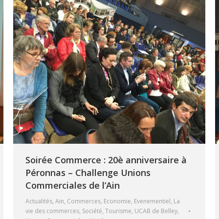
Soirée Commerce : 20è anniversaire à
Péronnas – Challenge Unions
Commerciales de l’Ain
Actualités
,
Ain
,
Commerces
,
Economie
,
Evenementiel
,
La
vie des commerces
,
Société
,
Tourisme
,
UCAB de Belley
,