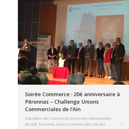
Soirée Commerce : 20è anniversaire à
Péronnas – Challenge Unions
Commerciales de l’Ain
Actualités
,
Ain
,
Commerces
,
Economie
,
Evenementiel
,
Société
,
Tourisme
,
Unions Commerciales
,
Vie des