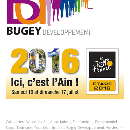
Categories:
Actualités
,
Ain
,
Associations
,
Economique
,
Evenementiel
,
Sport
,
Tourisme
,
Tous les articles de Bugey Développement
,
Vie des