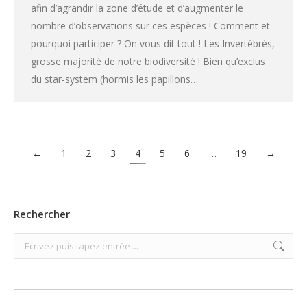
afin d’agrandir la zone d’étude et d’augmenter le
nombre d’observations sur ces espèces ! Comment et
pourquoi participer ? On vous dit tout ! Les Invertébrés,
grosse majorité de notre biodiversité ! Bien qu’exclus
du star-system (hormis les papillons…
←
1
2
3
4
5
6
…
19
→
Rechercher
Search: