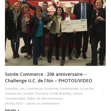
Soirée Commerce : 20è anniversaire –
Challenge U.C. de l’Ain – PHOTOS/VIDEO
Actualités
,
Ain
,
Commerces
,
Economie
,
Evenementiel
,
La vie des
commerces
,
Société
,
Tourisme
,
UCAB de Belley
,
Unions
Commerciales
,
Vidéo
,
Vie des communes
24 mai 2016
Laisser un commentaire
Détails