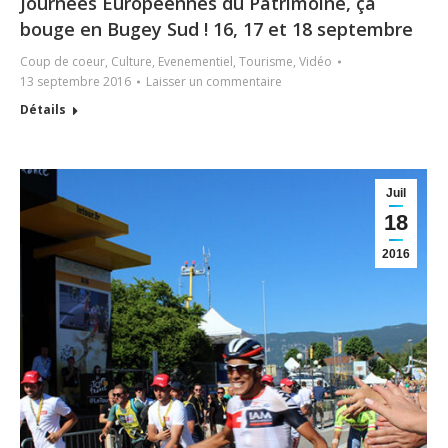
Journées Européennes du Patrimoine, ça
bouge en Bugey Sud ! 16, 17 et 18 septembre
Coup de coeur
,
Culture
,
Evenementiel
,
Tourisme
,
Vidéo
13 septembre 2016
Laisser un commentaire
Détails
Juil
18
2016