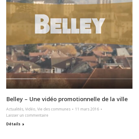
Belley – Une vidéo promotionnelle de la ville
Actualités
,
Vidéo
,
Vie des communes
11 mars 2016
Laisser un commentaire
Détails