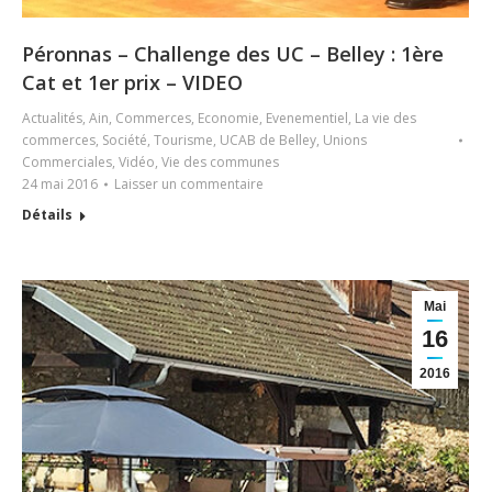
Péronnas – Challenge des UC – Belley : 1ère
Cat et 1er prix – VIDEO
Actualités
,
Ain
,
Commerces
,
Economie
,
Evenementiel
,
La vie des
commerces
,
Société
,
Tourisme
,
UCAB de Belley
,
Unions
Commerciales
,
Vidéo
,
Vie des communes
24 mai 2016
Laisser un commentaire
Détails
Mai
16
2016