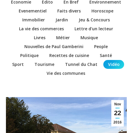
Economie
Edito
En Bref
Environnement
Evenementiel
Faits divers
Horoscope
Immobilier
Jardin
Jeu & Concours
La vie des commerces
Lettre d'un lecteur
Livres
Métier
Musique
Nouvelles de Paul Gamberini
People
Politique
Recettes de cuisine
Santé
Sport
Tourisme
Tunnel du Chat
Vidéo
Vie des communes
Nov
22
2016