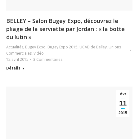
BELLEY – Salon Bugey Expo, découvrez le
pliage de la serviette par Jordan : « la botte
du lutin »
Actualités
,
Bugey Expo
,
Bugey Expo 2015
,
UCAB de Belley
,
Unions
Commerciales
,
Vidéo
12 avril 2015
3 Commentaires
Détails
Avr
11
2015