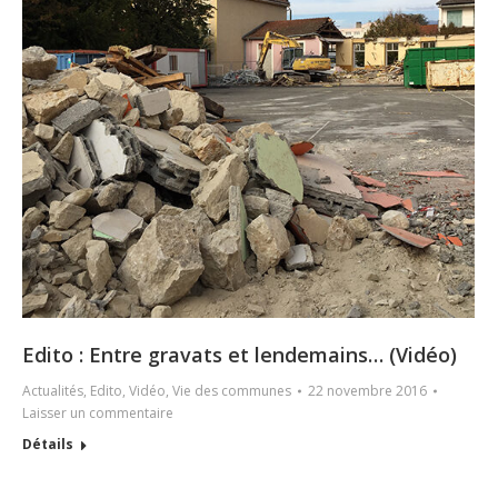
Edito : Entre gravats et lendemains… (Vidéo)
Actualités
,
Edito
,
Vidéo
,
Vie des communes
22 novembre 2016
Laisser un commentaire
Détails