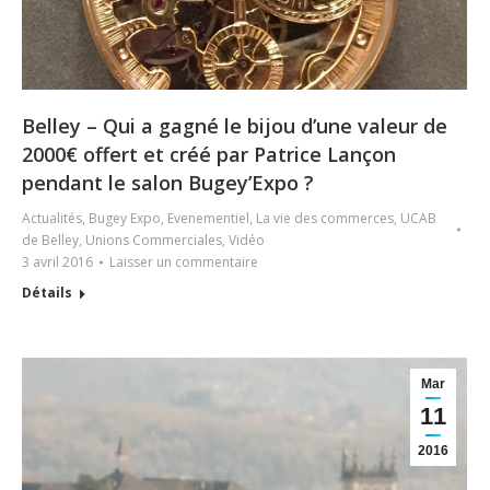
Belley – Qui a gagné le bijou d’une valeur de
2000€ offert et créé par Patrice Lançon
pendant le salon Bugey’Expo ?
Actualités
,
Bugey Expo
,
Evenementiel
,
La vie des commerces
,
UCAB
de Belley
,
Unions Commerciales
,
Vidéo
3 avril 2016
Laisser un commentaire
Détails
Mar
11
2016