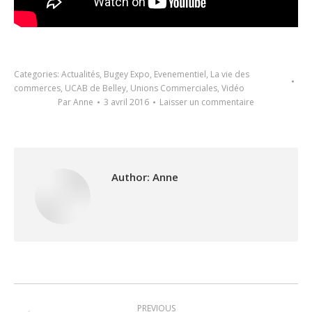
Categories:
Actualités
,
Bugey Expo
,
Evenementiel
,
La vie des
commerces
,
UCAB de Belley
,
Unions Commerciales
,
Vidéo
Par
Anne
3 avril 2016
Laisser un commentaire
Author:
Anne
Post
PREVIOUS