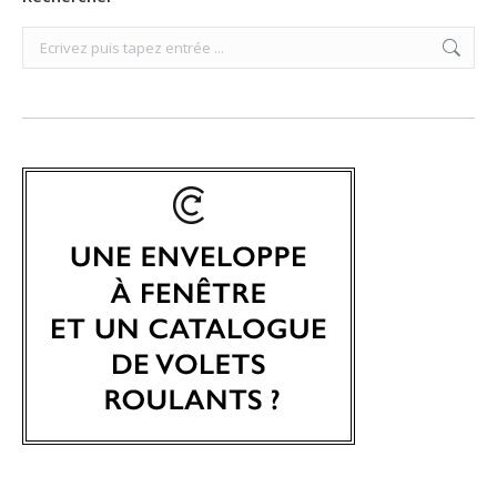
Search: