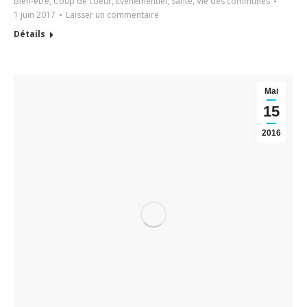
Bien-être
,
Coup de coeur
,
Evenementiel
,
Santé
,
Vie des communes
1 juin 2017
Laisser un commentaire
Détails
Mai
15
2016