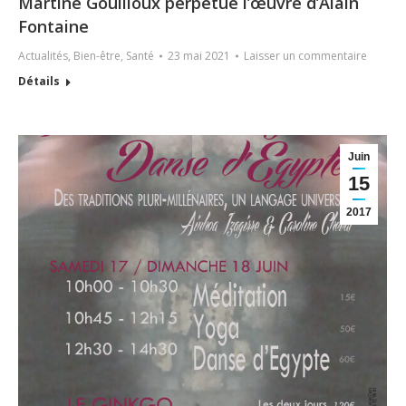
Martine Gouilloux perpétue l’œuvre d’Alain
Fontaine
Actualités
,
Bien-être
,
Santé
23 mai 2021
Laisser un commentaire
Détails
Juin
15
2017