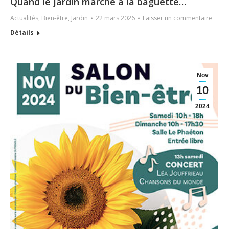
Quand le jardin marche à la baguette…
Actualités
,
Bien-être
,
Jardin
22 mars 2026
Laisser un commentaire
Détails
Nov
10
2024