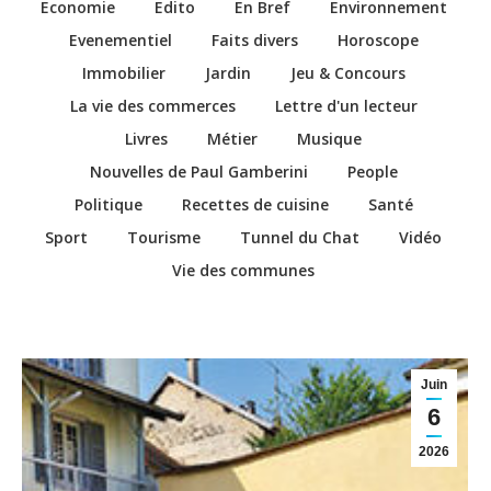
Economie
Edito
En Bref
Environnement
Evenementiel
Faits divers
Horoscope
Immobilier
Jardin
Jeu & Concours
La vie des commerces
Lettre d'un lecteur
Livres
Métier
Musique
Nouvelles de Paul Gamberini
People
Politique
Recettes de cuisine
Santé
Sport
Tourisme
Tunnel du Chat
Vidéo
Vie des communes
Juin
6
2026