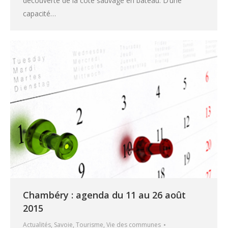
découverte de la côte sauvage en bateau. D’une
capacité…
Chambéry : agenda du 11 au 26 août
2015
Actualités
,
Savoie
,
Tourisme
,
Vie des communes