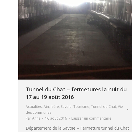
Tunnel du Chat – fermetures la nuit du
17 au 19 août 2016
Actualités
,
Ain
,
Isère
,
Savoie
,
Tourisme
,
Tunnel du Chat
,
Vie
des communes
Par
Anne
16 août 2016
Laisser un commentaire
Département de la Savoie – Fermeture tunnel du Chat