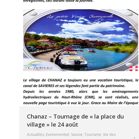
Chanaz – Tournage de « la place du
village » le 24 août
Actualités
,
Evenementiel
,
Savoie
,
Tourisme
,
Vie des