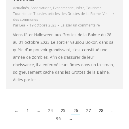
Actualités
,
Associations
,
Evenementiel
,
Isère
,
Tourisme
,
Touristique
,
Tous les articles des Grottes de La Balme
,
Vie
des communes
Par
Léa
19 octobre 2023
Laisser un commentaire
Viens fêter Halloween aux Grottes de la Balme du 28
au 31 octobre 2023 Le sorcier vaudou Bokor, dans sa
quête d’un pouvoir grandissant, s’est constitué une
armée de zombies. Afin de s’assurer de leur
obéissance, il a enfermé leurs âmes dans un talisman,
soigneusement caché dans les Grottes de la Balme.
Aidés par les…
←
1
…
24
25
26
27
28
…
96
→