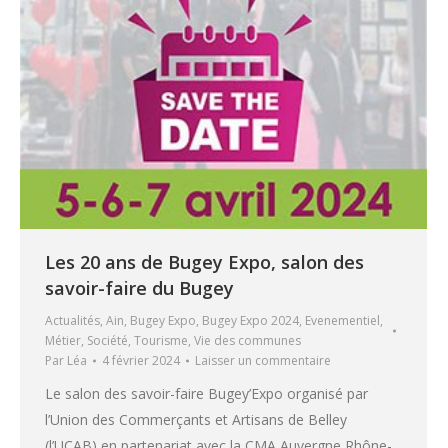
Les 20 ans de Bugey Expo, salon des
savoir-faire du Bugey
Actualités
,
Ain
,
Bugey Expo
,
Bugey Expo 2024
,
Evenementiel
,
Métier
,
Société
,
Tourisme
,
Vie des communes
Par
Léa
4 février 2024
Laisser un commentaire
Le salon des savoir-faire Bugey’Expo organisé par
l’Union des Commerçants et Artisans de Belley
(l’UCAB) en partenariat avec la CMA Auvergne Rhône-