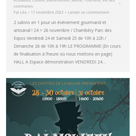
Actualités
,
Cuisine
,
Evenementiel
,
Savoie
,
Tourisme
,
Vie des
communes
Par
Léa
17 novembre 2023
Laisser un commentaire
2 salons en 1 pour un événement gourmand et
artisanal ! 24 > 26 novembre / Chambéry Parc des
Expos Vendredi 24 et Samedi 25 de 10h à 22h /
Dimanche 26 de 10h à 19h LE PROGRAMME (En cours
de finalisation à l’heure où nous mettons en page)
HALL A Espace démonstration VENDREDI 24…