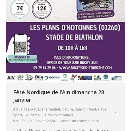
Fête Nordique de l’Ain dimanche 28
janvier
Actualités
,
Ain
,
Evenementiel
,
Nature
,
Randonnée/Balade
,
Sport
,
Tourisme
,
Vie des communes
Par
Léa
21 janvier 2024
Laisser un commentaire
La Fête Nordique est une journée à destination d’un