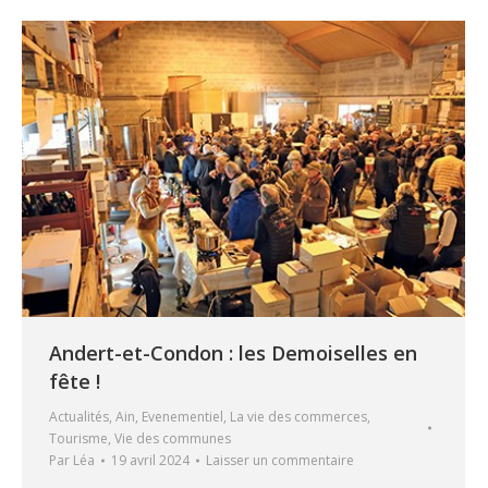
Andert-et-Condon : les Demoiselles en
fête !
Actualités
,
Ain
,
Evenementiel
,
La vie des commerces
,
Tourisme
,
Vie des communes
Par
Léa
19 avril 2024
Laisser un commentaire