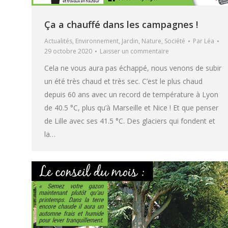
Ça a chauffé dans les campagnes !
Actualités
,
Environnement
,
Jardin
,
Nature
,
Société
Par
Léa
29 octobre 2020
Laisser un commentaire
Cela ne vous aura pas échappé, nous venons de subir
un été très chaud et très sec. C’est le plus chaud
depuis 60 ans avec un record de température à Lyon
de 40.5 °C, plus qu’à Marseille et Nice ! Et que penser
de Lille avec ses 41.5 °C. Des glaciers qui fondent et
la…