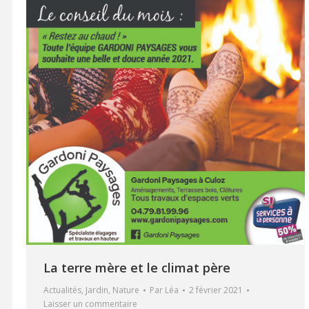
La terre mère et le climat père
Actualités
,
Jardin
,
Nature
Par
Léa
2 février 2021
Laisser un commentaire