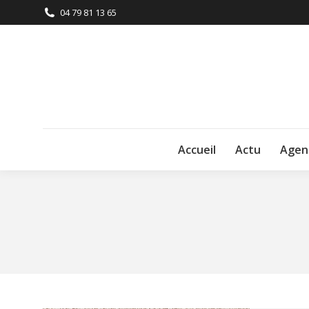
04 79 81 13 65
Accueil
Actu
Agen