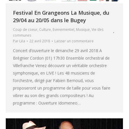
Festival En Grangeons La Musique, du
29/04 au 20/05 dans le Bugey
Coup de coeur
,
Culture
,
Evenementiel
,
Musique
,
Vie des
communes
Par
Léa
22 avril 2018
Laisser un commentaire
Concert d’ouverture le dimanche 29 avril 2018 A
Brégnier Cordon (01) 17h30 Ensemble orchestral de
Villefranche Venez découvrir un véritable orchestre
symphonique, en LIVE ! Les 48 musiciens de
l’orchestre, dirigé par Fabien Bernoud, vous
proposeront un programme de taille pour vous faire
vibrer au son des grands compositeurs ! Au
programme : Ouverture Idomeneo…