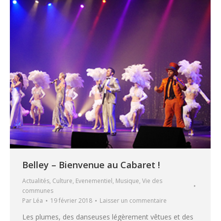
Belley – Bienvenue au Cabaret !
Actualités
,
Culture
,
Evenementiel
,
Musique
,
Vie des
communes
Par
Léa
19 février 2018
Laisser un commentaire
Les plumes, des danseuses légèrement vêtues et des