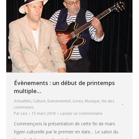
Évènements : un début de printemps
multiple…
Actualités
,
Culture
,
Evenementiel
,
Livres
,
Musique
,
Vie des
communes
Par
Léa
15 mars 2018
Laisser un commentaire
Commençons la présentation de cette fin de mars
hyper-culturelle par le premier en date… Le salon du