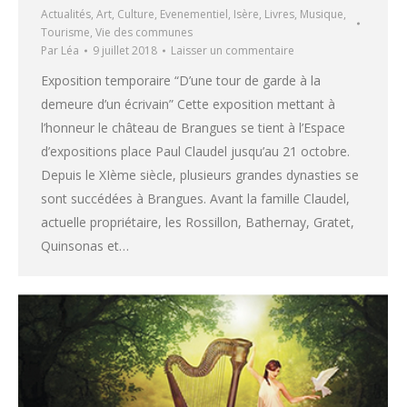
Actualités
,
Art
,
Culture
,
Evenementiel
,
Isère
,
Livres
,
Musique
,
Tourisme
,
Vie des communes
Par
Léa
9 juillet 2018
Laisser un commentaire
Exposition temporaire “D’une tour de garde à la
demeure d’un écrivain” Cette exposition mettant à
l’honneur le château de Brangues se tient à l’Espace
d’expositions place Paul Claudel jusqu’au 21 octobre.
Depuis le XIème siècle, plusieurs grandes dynasties se
sont succédées à Brangues. Avant la famille Claudel,
actuelle propriétaire, les Rossillon, Bathernay, Gratet,
Quinsonas et…